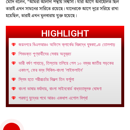
মোদি বলেন, “আমরা আলাদা পন্থায় বিশ্বাসী। যারা আগে অবহেলিত ছিল
তারাই এখন সামনের সারিতে রয়েছে। যাদেরকে আগে দূরে সরিয়ে রাখা
হয়েছিল, তারাই এখন মূলধারায় যুক্ত হয়েছে।
HIGHLIGHT
জয়নগরে বিএলআরও অফিসে ক্লার্কের বিরুদ্ধে ঘুষকাণ্ডে তোলপাড়
শিবভক্ত পুণ্যার্থীদের সেবায় অনুব্রত
ভারী বর্ষণ পাহাড়ে, তিস্তায় তলিয়ে গেল ১০ নম্বর জাতীয় সড়কের
একাংশ, ফের বন্ধ সিকিম-বাংলা ‘লাইফলাইন’
স্লিম হতে শরীরচর্চার বিকল্প তিন ফর্মুলা
বাংলা ভাষার মর্যাদায়, বাংলা সাইনবোর্ড বাধ্যতামূলক ঘোষণা
পরমাণু যুদ্ধের পথে আরও একধাপ এগোল বিশ্ব!