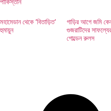
পাকিস্তান
মেসির জোড়া গোল
মহামেডান থেকে ‘বিতাড়িত’
গাড়ির আগে জমি কেন
হুমায়ুন
গুজরাটিদের সাফল্যে
গোল্ডেন রুলস