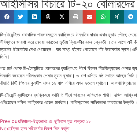
আইসিসির বিচারে টি-২০ বোলারদের ক্র
টি-টোয়েন্টিতে ধারাবাহিক পারফরম্যান্সে র‍্যাঙ্কিংয়ে উন্নতির ধারায় এবার চূড়ায় পৌঁছে
শীর্ষস্থানে জায়গা করে নেওয়া ভারতের তৃতীয় ক্রিকেটার বরুন চক্রবর্তী ।তার আগে এই 
ম্যাচেই উইকেটের দেখা পেয়েছেন। যার মধ্যে দুইবার পেয়েছেন পাঁচ উইকেটের স্বাদ।এশিয়
তিনি।
গত মার্চ থেকে টি-টোয়েন্টিতে বোলারদের র‍্যাঙ্কিংয়ে শীর্ষে ছিলেন নিউজিল্যান্ডের প
উন্নতি করেছেন শ্রীলঙ্কান পেসার নুয়ান থুসারা। ৬ ধাপ এগিয়ে ষষ্ঠ স্থানে আছেন তিনি
বাঁহাতি রিস্ট স্পিনার কুলদীপ যাদব ১৬ ধাপ এগিয়ে এখন ২৩তম স্থানে। আফগানিস্তান
টি-টোয়েন্টি ব্যাটারদের র‍্যাঙ্কিংয়ে যথারীতি শীর্ষে ভারতের আভিশেক শার্মা। দক্ষিণ আ
এগিয়েছেন দক্ষিণ আফ্রিকার এডেন মার্করাম। পাকিস্তানের সাহিবজাদা ফারহানের উন্নতি 
Previous
হিমাচল-উত্তরাখণ্ডে ভূমিধসে মৃত অন্তত ১৮
Next
স্লিম হতে শরীরচর্চার বিকল্প তিন ফর্মুলা