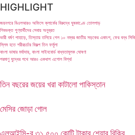
HIGHLIGHT
জয়নগরে বিএলআরও অফিসে ক্লার্কের বিরুদ্ধে ঘুষকাণ্ডে তোলপাড়
শিবভক্ত পুণ্যার্থীদের সেবায় অনুব্রত
ভারী বর্ষণ পাহাড়ে, তিস্তায় তলিয়ে গেল ১০ নম্বর জাতীয় সড়কের একাংশ, ফের বন্ধ সিক
স্লিম হতে শরীরচর্চার বিকল্প তিন ফর্মুলা
বাংলা ভাষার মর্যাদায়, বাংলা সাইনবোর্ড বাধ্যতামূলক ঘোষণা
পরমাণু যুদ্ধের পথে আরও একধাপ এগোল বিশ্ব!
তিন বছরের জয়ের খরা কাটালো পাকিস্তান
মেসির জোড়া গোল
এলআইসি-র ৩১,৫০০ কোটি টাকার শেয়ার বিক্রি