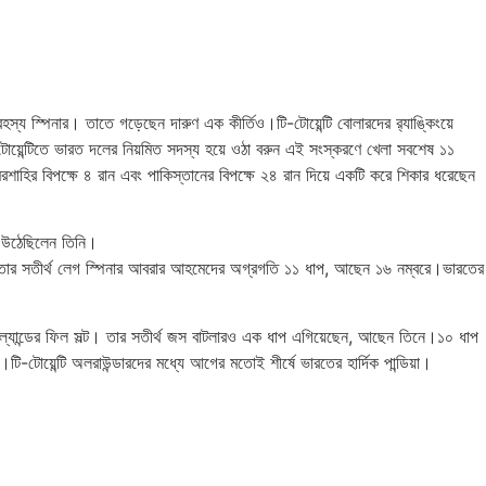
হস্য স্পিনার। তাতে গড়েছেন দারুণ এক কীর্তিও।টি-টোয়েন্টি বোলারদের র‍্যাঙ্কিংয়ে
ি-টোয়েন্টিতে ভারত দলের নিয়মিত সদস্য হয়ে ওঠা বরুন এই সংস্করণে খেলা সবশেষ ১১
শাহির বিপক্ষে ৪ রান এবং পাকিস্তানের বিপক্ষে ২৪ রান দিয়ে একটি করে শিকার ধরেছেন
য়ে উঠেছিলেন তিনি।
কিম। তার সতীর্থ লেগ স্পিনার আবরার আহমেদের অগ্রগতি ১১ ধাপ, আছেন ১৬ নম্বরে।ভারতের
ইয়ে ইংল্যান্ডের ফিল সল্ট। তার সতীর্থ জস বাটলারও এক ধাপ এগিয়েছেন, আছেন তিনে।১০ ধাপ
-টোয়েন্টি অলরাউন্ডারদের মধ্যে আগের মতোই শীর্ষে ভারতের হার্দিক পান্ডিয়া।