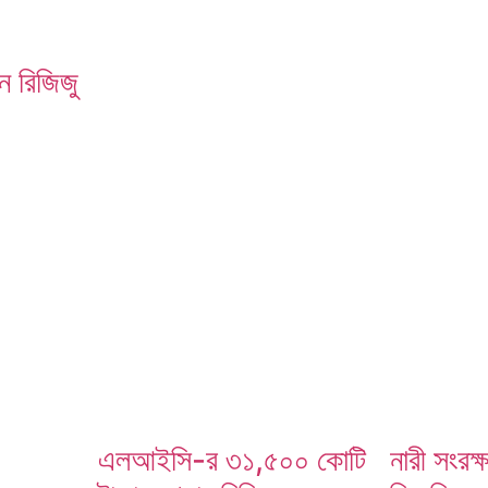
েন রিজিজু
এলআইসি-র ৩১,৫০০ কোটি
নারী সংরক্