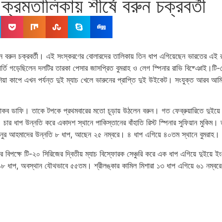
মতালিকায় শীর্ষে বরুন চক্রবর্তী
 গেছেন বরুন চক্রবর্তী। এই সংস্করণের বোলারদের তালিকায় তিন ধাপ এগিয়েছেন ভারতের এই র
কীর্তি গড়েছিলেন দলটির তারকা পেসার জাসপ্রিত বুমরাহ ও লেগ স্পিনার রাভি বিষ্ঞোই।ট
া কাপে এখন পর্যন্ত দুই ম্যাচ খেলে ভারুনের প্রাপ্তি দুই উইকেট। সংযুক্ত আরব আমির
েসার জ্যাকব ডাফি। তাকে টপকে প্রথমবারের মতো চূড়ায় উঠলেন বরুন। গত ফেব্রুয়ারিতে দুই
। চার ধাপ উন্নতি করে একাদশ স্থানে পাকিস্তানের বাঁহাতি রিস্ট স্পিনার সুফিয়ান মু
ের নুর আহমাদের উন্নতি ৮ ধাপ, আছেন ২৫ নম্বরে। ৪ ধাপ এগিয়ে ৪০তম স্থানে বুমরাহ।
ফ্রিকার বিপক্ষে টি-২০ সিরিজের দ্বিতীয় ম্যাচ বিস্ফোরক সেঞ্চুরি করে এক ধাপ এগিয়ে দু
১৮ ধাপ, অবস্থান যৌথভাবে ৫৫তম। শ্রীলঙ্কার কামিল মিশারা ১৩ ধাপ এগিয়ে ৬১ নম্বরে।টি