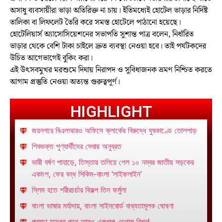
অসাধু ব্যবসায়ীরা ভাড়া অতিরিক্ত না চায়। ইতিমধ্যেই হোটেল ভাড়ার নির্দিষ্ট
তালিকা বা লিফলেট তৈরি করে সমস্ত হোটেলে পাঠানো হয়েছে।
হোটেলিয়ার্স অ্যাসোসিয়েশনের সভাপতি সুশান্ত পাত্র বলেন, নির্ধারিত
ভাড়ার থেকে বেশি টাকা চাইলে দ্রুত ব্যবস্থা নেওয়া হবে। তাই পর্যটকদের
উচিত আগেভাগেই বুকিং করা।
এই উৎসবমুখর মরশুমে দিঘায় নিরাপদ ও সুবিধাজনক ভ্রমণ নিশ্চিত করতে
আগাম প্রস্তুতি নেওয়া অত্যন্ত গুরুত্বপূর্ণ।
HIGHLIGHT
জয়নগরে বিএলআরও অফিসে ক্লার্কের বিরুদ্ধে ঘুষকাণ্ডে তোলপাড়
শিবভক্ত পুণ্যার্থীদের সেবায় অনুব্রত
ভারী বর্ষণ পাহাড়ে, তিস্তায় তলিয়ে গেল ১০ নম্বর জাতীয় সড়কের
একাংশ, ফের বন্ধ সিকিম-বাংলা ‘লাইফলাইন’
স্লিম হতে শরীরচর্চার বিকল্প তিন ফর্মুলা
বাংলা ভাষার মর্যাদায়, বাংলা সাইনবোর্ড বাধ্যতামূলক ঘোষণা
পরমাণু যুদ্ধের পথে আরও একধাপ এগোল বিশ্ব!