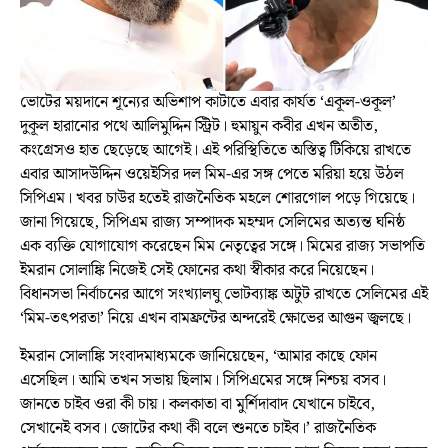
ভোটের ময়দানে শূন্যের অভিশাপ কাটাতে এবার কার্যত ‘একূল-ওকূল’
দুকূল হারানোর পথে আলিমুদ্দিন স্ট্রিট। হুমায়ুন কবীর এখন অতীত,
কংগ্রেসও হাত ছেড়েছে আগেই। এই পরিস্থিতিতে অস্তিত্ব টিকিয়ে রাখতে
এবার আসাদউদ্দিন ওয়েইসির দল মিম-এর সঙ্গ পেতে মরিয়া হয়ে উঠল
সিপিএম। খবর চাউর হতেই রাজনৈতিক মহলে শোরগোল পড়ে গিয়েছে।
জানা গিয়েছে, সিপিএম রাজ্য সম্পাদক মহম্মদ সেলিমের অত্যন্ত ঘনিষ্ঠ
এক ব্যক্তি যোগাযোগ করেছেন মিম নেতৃত্বের সঙ্গে। মিমের রাজ্য সভাপতি
ইমরান সোলাঙ্কি নিজেই সেই ফোনের কথা স্বীকার করে নিয়েছেন।
বিধানসভা নির্বাচনের আগে সংখ্যালঘু ভোটব্যাঙ্ক অটুট রাখতে সেলিমের এই
‘মিম-তৎপরতা’ নিয়ে এখন বামফ্রন্টের অন্দরেই ক্ষোভের আগুন জ্বলছে।
ইমরান সোলাঙ্কি সংবাদমাধ্যমকে জানিয়েছেন, ‘আমার কাছে ফোন
এসেছিল। আমি তখন সভায় ছিলাম। সিপিএমের সঙ্গে নিশ্চয় বসব।
জানতে চাইব ওরা কী চায়। কলকাতা বা মুর্শিদাবাদ যেখানে চাইবে,
সেখানেই বসব। জোটের কথা কী বলে শুনতে চাইব।’ রাজনৈতিক