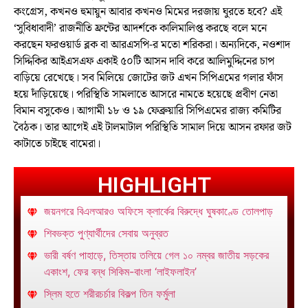
কংগ্রেস, কখনও হুমায়ুন আবার কখনও মিমের দরজায় ঘুরতে হবে? এই
‘সুবিধাবাদী’ রাজনীতি ফ্রন্টের আদর্শকে কালিমালিপ্ত করছে বলে মনে
করছেন ফরওয়ার্ড ব্লক বা আরএসপি-র মতো শরিকরা। অন্যদিকে, নওশাদ
সিদ্দিকির আইএসএফ একাই ৫০টি আসন দাবি করে আলিমুদ্দিনের চাপ
বাড়িয়ে রেখেছে। সব মিলিয়ে জোটের জট এখন সিপিএমের গলার ফাঁস
হয়ে দাঁড়িয়েছে। পরিস্থিতি সামলাতে আসরে নামতে হয়েছে প্রবীণ নেতা
বিমান বসুকেও। আগামী ১৮ ও ১৯ ফেব্রুয়ারি সিপিএমের রাজ্য কমিটির
বৈঠক। তার আগেই এই টালমাটাল পরিস্থিতি সামাল দিয়ে আসন রফার জট
কাটাতে চাইছে বামেরা।
HIGHLIGHT
জয়নগরে বিএলআরও অফিসে ক্লার্কের বিরুদ্ধে ঘুষকাণ্ডে তোলপাড়
শিবভক্ত পুণ্যার্থীদের সেবায় অনুব্রত
ভারী বর্ষণ পাহাড়ে, তিস্তায় তলিয়ে গেল ১০ নম্বর জাতীয় সড়কের
একাংশ, ফের বন্ধ সিকিম-বাংলা ‘লাইফলাইন’
স্লিম হতে শরীরচর্চার বিকল্প তিন ফর্মুলা