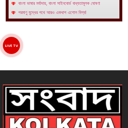
বাংলা ভাষার মর্যাদায়, বাংলা সাইনবোর্ড বাধ্যতামূলক ঘোষণা
পরমাণু যুদ্ধের পথে আরও একধাপ এগোল বিশ্ব!
LIVE TV