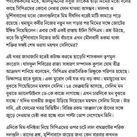
পর্যবেক্ষকদের মতে, আলিমুদ্দিনের সবুজ সংকেত ছাড়া মিমের মতো দলের
কাছে সিপিএমের কোনো নেতার ফোন যাওয়া অসম্ভব। মালদহ ও
মুর্শিদাবাদের মতো জেলাগুলিতে মিম দীর্ঘদিন ধরেই মাটি কামড়ে পড়ে
রয়েছে। হুমায়ুন কবীর নিজের নতুন দল গড়ার পর মিমের সঙ্গে জোটের
ইঙ্গিত দিয়েছিলেন। এবার সেই একই রাস্তায় হাঁটল সিপিএম। প্রশ্ন উঠছে,
তবে কি মুর্শিদাবাদে নিজের জমি বাঁচাতে এখন মৌলবাদী তকমা থাকা
শক্তির সঙ্গই শেষ ভরসা মহম্মদ সেলিমের?
এই খবর জানাজানি হতেই কটাক্ষ করতে ছাড়েনি শাসকদল তৃণমূল
কংগ্রেস। ঘাসফুল শিবিরের রাজ্য সাধারণ সম্পাদক কুণাল ঘোষ তীব্র
আক্রমণ শানিয়ে বলেছেন, ‘সিপিএম রাজনৈতিক ভিক্ষুকে পরিণত হয়েছে।
ভিক্ষাপাত্র হাতে ঘুরছে। একা মুরোদ নেই যত বড় বড় কথা। হুমায়ুনের মন
বুঝতে গিয়েছিলেন মহম্মদ সেলিম। ১৪ ফেব্রুয়ারি আসছে, সেলিম মন
বুঝতে ভ্যালেন্টাইনস ডে-কে কাজে লাগাচ্ছে। এখন চারদিকে মন বুঝতে
যাচ্ছে।’ যদিও যাবতীয় জল্পনা উড়িয়ে দিয়েছেন মহম্মদ সেলিম নিজে। তাঁর
দাবি, এই ফোনের খবর ভিত্তিহীন। বিভিন্ন রকম ‘জঞ্জাল’কে তাঁদের সঙ্গে
জুড়ে দেওয়ার চেষ্টা করা হচ্ছে বলে পাল্টা তোপ দেগেছেন তিনি।
এদিকে মিম-ঘনিষ্ঠতা নিয়ে সিপিএমের ওপর চটে লাল বামফ্রন্টের শরিক
দলগুলি। তাদের প্রশ্ন, মুর্শিদাবাদে জয়ের জন্য কেন বারবার কখনও