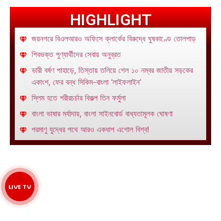
HIGHLIGHT
জয়নগরে বিএলআরও অফিসে ক্লার্কের বিরুদ্ধে ঘুষকাণ্ডে তোলপাড়
শিবভক্ত পুণ্যার্থীদের সেবায় অনুব্রত
ভারী বর্ষণ পাহাড়ে, তিস্তায় তলিয়ে গেল ১০ নম্বর জাতীয় সড়কের
একাংশ, ফের বন্ধ সিকিম-বাংলা ‘লাইফলাইন’
স্লিম হতে শরীরচর্চার বিকল্প তিন ফর্মুলা
বাংলা ভাষার মর্যাদায়, বাংলা সাইনবোর্ড বাধ্যতামূলক ঘোষণা
পরমাণু যুদ্ধের পথে আরও একধাপ এগোল বিশ্ব!
LIVE TV