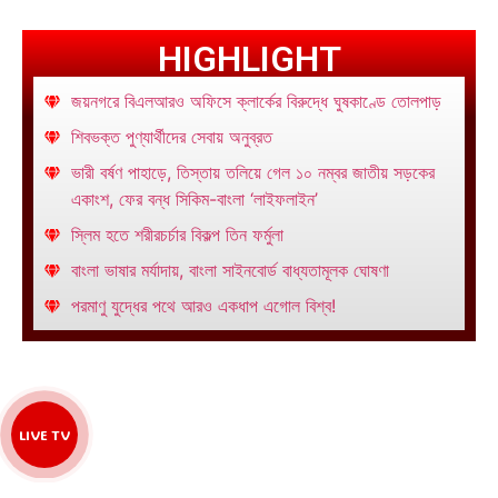
HIGHLIGHT
জয়নগরে বিএলআরও অফিসে ক্লার্কের বিরুদ্ধে ঘুষকাণ্ডে তোলপাড়
শিবভক্ত পুণ্যার্থীদের সেবায় অনুব্রত
ভারী বর্ষণ পাহাড়ে, তিস্তায় তলিয়ে গেল ১০ নম্বর জাতীয় সড়কের
একাংশ, ফের বন্ধ সিকিম-বাংলা ‘লাইফলাইন’
স্লিম হতে শরীরচর্চার বিকল্প তিন ফর্মুলা
বাংলা ভাষার মর্যাদায়, বাংলা সাইনবোর্ড বাধ্যতামূলক ঘোষণা
পরমাণু যুদ্ধের পথে আরও একধাপ এগোল বিশ্ব!
LIVE TV