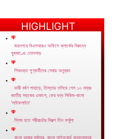
HIGHLIGHT
জয়নগরে বিএলআরও অফিসে ক্লার্কের বিরুদ্ধে
ঘুষকাণ্ডে তোলপাড়
শিবভক্ত পুণ্যার্থীদের সেবায় অনুব্রত
ভারী বর্ষণ পাহাড়ে, তিস্তায় তলিয়ে গেল ১০ নম্বর
জাতীয় সড়কের একাংশ, ফের বন্ধ সিকিম-বাংলা
‘লাইফলাইন’
স্লিম হতে শরীরচর্চার বিকল্প তিন ফর্মুলা
বাংলা ভাষার মর্যাদায়, বাংলা সাইনবোর্ড বাধ্যতামূলক