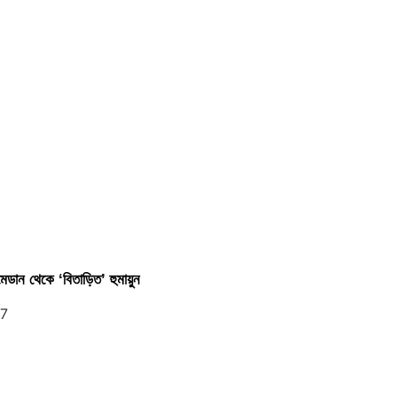
েডান থেকে ‘বিতাড়িত’ হুমায়ুন