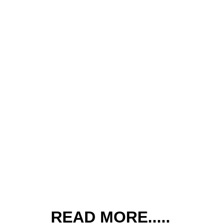
এলআইসি-র ৩১,৫০০ কোটি টাকার শেয়ার বিক্রি
READ MORE.....