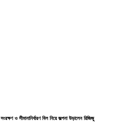
 সংরক্ষণ ও সীমানানির্ধারণ বিল নিয়ে জল্পনা উড়ালেন রিজিজু