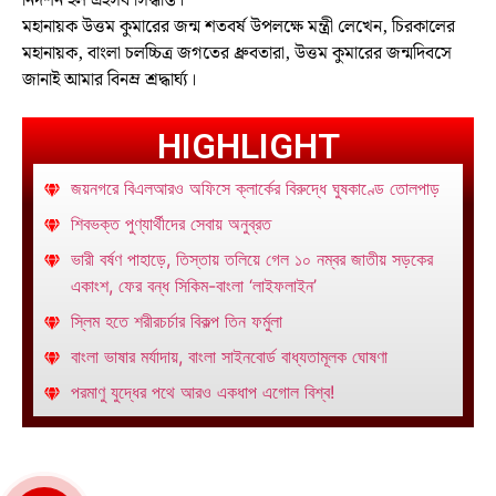
নিদর্শন হল এইসব সিদ্ধান্ত।
মহানায়ক উত্তম কুমারের জন্ম শতবর্ষ উপলক্ষে মন্ত্রী লেখেন, চিরকালের
মহানায়ক, বাংলা চলচ্চিত্র জগতের ধ্রুবতারা, উত্তম কুমারের জন্মদিবসে
জানাই আমার বিনম্র শ্রদ্ধার্ঘ্য।
HIGHLIGHT
জয়নগরে বিএলআরও অফিসে ক্লার্কের বিরুদ্ধে ঘুষকাণ্ডে তোলপাড়
শিবভক্ত পুণ্যার্থীদের সেবায় অনুব্রত
ভারী বর্ষণ পাহাড়ে, তিস্তায় তলিয়ে গেল ১০ নম্বর জাতীয় সড়কের
একাংশ, ফের বন্ধ সিকিম-বাংলা ‘লাইফলাইন’
স্লিম হতে শরীরচর্চার বিকল্প তিন ফর্মুলা
বাংলা ভাষার মর্যাদায়, বাংলা সাইনবোর্ড বাধ্যতামূলক ঘোষণা
পরমাণু যুদ্ধের পথে আরও একধাপ এগোল বিশ্ব!