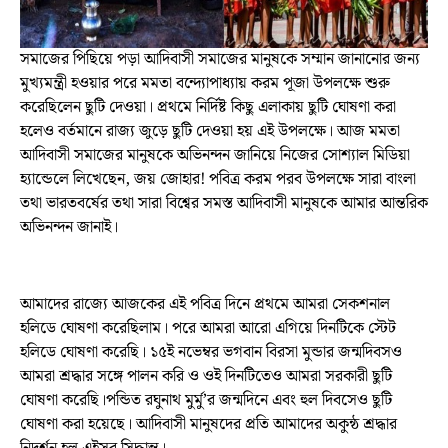
সমাজের পিছিয়ে পড়া আদিবাসী সমাজের মানুষকে সম্মান জানানোর জন্য
মুখ্যমন্ত্রী হওয়ার পরে মমতা বন্দ্যোপাধ্যায় করম পূজা উপলক্ষে শুরু
করেছিলেন ছুটি দেওয়া। প্রথমে নির্দিষ্ট কিছু এলাকায় ছুটি ঘোষণা করা
হলেও বর্তমানে রাজ্য জুড়ে ছুটি দেওয়া হয় এই উপলক্ষে। আজ মমতা
আদিবাসী সমাজের মানুষকে অভিনন্দন জানিয়ে নিজের সোশ্যাল মিডিয়া
হ্যান্ডেলে লিখেছেন, জয় জোহার! পবিত্র করম পরব উপলক্ষে সারা বাংলা
তথা ভারতবর্ষের তথা সারা বিশ্বের সমস্ত আদিবাসী মানুষকে আমার আন্তরিক
অভিনন্দন জানাই।
আমাদের রাজ্যে আজকের এই পবিত্র দিনে প্রথমে আমরা সেকশনাল
হলিডে ঘোষণা করেছিলাম। পরে আমরা আরো এগিয়ে দিনটিকে স্টেট
হলিডে ঘোষণা করেছি। ১৫ই নভেম্বর ভগবান বিরসা মুন্ডার জন্মদিবসও
আমরা শ্রদ্ধার সঙ্গে পালন করি ও ওই দিনটিতেও আমরা সরকারী ছুটি
ঘোষণা করেছি।পন্ডিত রঘুনাথ মুর্মু’র জন্মদিনে এবং হুল দিবসেও ছুটি
ঘোষণা করা হয়েছে। আদিবাসী মানুষদের প্রতি আমাদের অকুন্ঠ শ্রদ্ধার