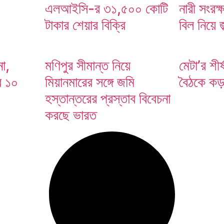
এলআইসি-র ৩১,৫০০ কোটি
নারী সংরক্
টাকার শেয়ার বিক্রি
বিল নিয়ে 
া,
মণিপুর সীমান্ত নিয়ে
মেটা’র শীর্
র ১০
মিয়ানমারের সঙ্গে জমি
বৈঠকে কড়া 
হস্তান্তরের প্রস্তাব বিবেচনা
করছে ভারত