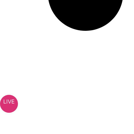
এলআইসি-র ৩১,৫০০ কোটি টাকার শেয়ার বিক্রি
LIVE
TV