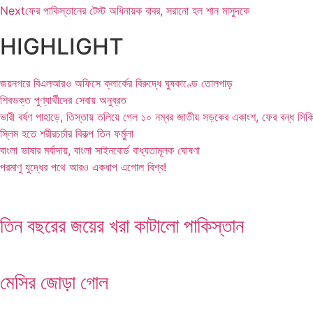
Next
ফের পাকিস্তানের টেস্ট অধিনায়ক বাবর, সরানো হল শান মাসুদকে
HIGHLIGHT
জয়নগরে বিএলআরও অফিসে ক্লার্কের বিরুদ্ধে ঘুষকাণ্ডে তোলপাড়
শিবভক্ত পুণ্যার্থীদের সেবায় অনুব্রত
ভারী বর্ষণ পাহাড়ে, তিস্তায় তলিয়ে গেল ১০ নম্বর জাতীয় সড়কের একাংশ, ফের বন্ধ সিক
স্লিম হতে শরীরচর্চার বিকল্প তিন ফর্মুলা
বাংলা ভাষার মর্যাদায়, বাংলা সাইনবোর্ড বাধ্যতামূলক ঘোষণা
পরমাণু যুদ্ধের পথে আরও একধাপ এগোল বিশ্ব!
তিন বছরের জয়ের খরা কাটালো পাকিস্তান
মেসির জোড়া গোল