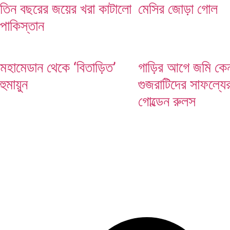
তিন বছরের জয়ের খরা কাটালো
মেসির জোড়া গোল
মেসির জোড়া গোল
পাকিস্তান
মহামেডান থেকে ‘বিতাড়িত’
গাড়ির আগে জমি কেন
হুমায়ুন
গুজরাটিদের সাফল্যে
গোল্ডেন রুলস