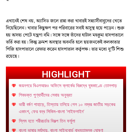
এখানেই শেষ নয়, অ্যাসিড জলে রান্না করা খাবারই সন্ন্যাসীবাবুদের খেতে
দিয়েছিলেন। খাবার কিছুক্ষণ পর পরিবারের সবাই অসুস্থ হয়ে পড়েন। শুরু
হয় অসহ্য পেটে যন্ত্রণা বমি। সঙ্গে সঙ্গে তাঁদের ঘাটাল মহকুমা হাসপাতালে
ভর্তি করা হয়। কিন্তু ক্রমশ অবস্থার অবনতি হলে ছয়জনকেই কলকাতার
পিজি হাসপাতালে রেফার করেন হাসপাতাল কর্তৃপক্ষ। তার মধ্যে দু’টি শিশু
রয়েছে।
HIGHLIGHT
জয়নগরে বিএলআরও অফিসে ক্লার্কের বিরুদ্ধে ঘুষকাণ্ডে তোলপাড়
শিবভক্ত পুণ্যার্থীদের সেবায় অনুব্রত
ভারী বর্ষণ পাহাড়ে, তিস্তায় তলিয়ে গেল ১০ নম্বর জাতীয় সড়কের
একাংশ, ফের বন্ধ সিকিম-বাংলা ‘লাইফলাইন’
স্লিম হতে শরীরচর্চার বিকল্প তিন ফর্মুলা
বাংলা ভাষার মর্যাদায়, বাংলা সাইনবোর্ড বাধ্যতামূলক ঘোষণা