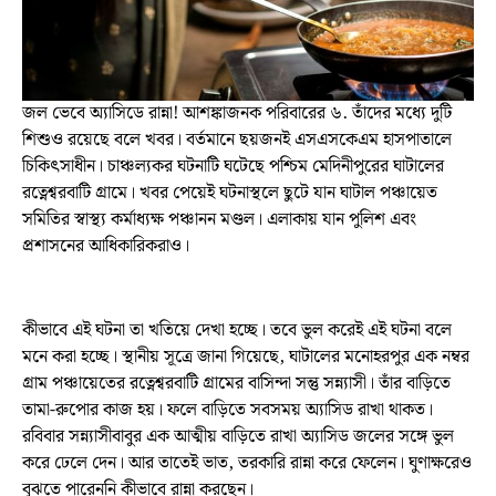
জল ভেবে অ্যাসিডে রান্না! আশঙ্কাজনক পরিবারের ৬. তাঁদের মধ্যে দুটি
শিশুও রয়েছে বলে খবর। বর্তমানে ছয়জনই এসএসকেএম হাসপাতালে
চিকিৎসাধীন। চাঞ্চল্যকর ঘটনাটি ঘটেছে পশ্চিম মেদিনীপুরের ঘাটালের
রত্নেশ্বরবাটি গ্রামে। খবর পেয়েই ঘটনাস্থলে ছুটে যান ঘাটাল পঞ্চায়েত
সমিতির স্বাস্থ্য কর্মাধ্যক্ষ পঞ্চানন মণ্ডল। এলাকায় যান পুলিশ এবং
প্রশাসনের আধিকারিকরাও।
কীভাবে এই ঘটনা তা খতিয়ে দেখা হচ্ছে। তবে ভুল করেই এই ঘটনা বলে
মনে করা হচ্ছে। স্থানীয় সূত্রে জানা গিয়েছে, ঘাটালের মনোহরপুর এক নম্বর
গ্রাম পঞ্চায়েতের রত্নেশ্বরবাটি গ্রামের বাসিন্দা সন্তু সন্ন্যাসী। তাঁর বাড়িতে
তামা-রুপোর কাজ হয়। ফলে বাড়িতে সবসময় অ্যাসিড রাখা থাকত।
রবিবার সন্ন্যাসীবাবুর এক আত্মীয় বাড়িতে রাখা অ্যাসিড জলের সঙ্গে ভুল
করে ঢেলে দেন। আর তাতেই ভাত, তরকারি রান্না করে ফেলেন। ঘুণাক্ষরেও
বুঝতে পারেননি কীভাবে রান্না করছেন।