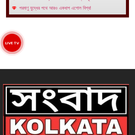
পরমাণু যুদ্ধের পথে আরও একধাপ এগোল বিশ্ব!
LIVE TV