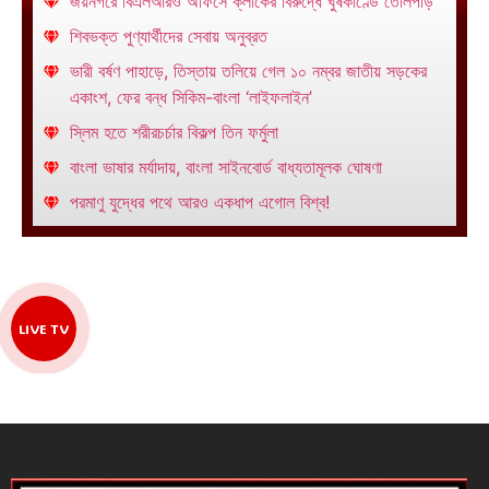
জয়নগরে বিএলআরও অফিসে ক্লার্কের বিরুদ্ধে ঘুষকাণ্ডে তোলপাড়
শিবভক্ত পুণ্যার্থীদের সেবায় অনুব্রত
ভারী বর্ষণ পাহাড়ে, তিস্তায় তলিয়ে গেল ১০ নম্বর জাতীয় সড়কের
একাংশ, ফের বন্ধ সিকিম-বাংলা ‘লাইফলাইন’
স্লিম হতে শরীরচর্চার বিকল্প তিন ফর্মুলা
বাংলা ভাষার মর্যাদায়, বাংলা সাইনবোর্ড বাধ্যতামূলক ঘোষণা
পরমাণু যুদ্ধের পথে আরও একধাপ এগোল বিশ্ব!
LIVE TV