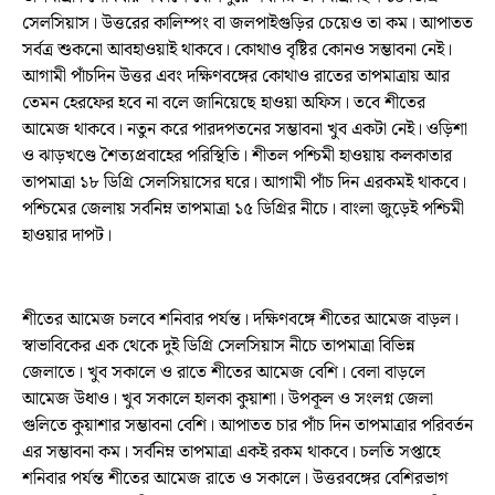
সেলসিয়াস। উত্তরের কালিম্পং বা জলপাইগুড়ির চেয়েও তা কম। আপাতত
সর্বত্র শুকনো আবহাওয়াই থাকবে। কোথাও বৃষ্টির কোনও সম্ভাবনা নেই।
আগামী পাঁচদিন উত্তর এবং দক্ষিণবঙ্গের কোথাও রাতের তাপমাত্রায় আর
তেমন হেরফের হবে না বলে জানিয়েছে হাওয়া অফিস। তবে শীতের
আমেজ থাকবে। নতুন করে পারদপতনের সম্ভাবনা খুব একটা নেই। ওড়িশা
ও ঝাড়খণ্ডে শৈত্যপ্রবাহের পরিস্থিতি। শীতল পশ্চিমী হাওয়ায় কলকাতার
তাপমাত্রা ১৮ ডিগ্রি সেলসিয়াসের ঘরে। আগামী পাঁচ দিন এরকমই থাকবে।
পশ্চিমের জেলায় সর্বনিম্ন তাপমাত্রা ১৫ ডিগ্রির নীচে। বাংলা জুড়েই পশ্চিমী
হাওয়ার দাপট।
শীতের আমেজ চলবে শনিবার পর্যন্ত। দক্ষিণবঙ্গে শীতের আমেজ বাড়ল।
স্বাভাবিকের এক থেকে দুই ডিগ্রি সেলসিয়াস নীচে তাপমাত্রা বিভিন্ন
জেলাতে। খুব সকালে ও রাতে শীতের আমেজ বেশি। বেলা বাড়লে
আমেজ উধাও। খুব সকালে হালকা কুয়াশা। উপকূল ও সংলগ্ন জেলা
গুলিতে কুয়াশার সম্ভাবনা বেশি। আপাতত চার পাঁচ দিন তাপমাত্রার পরিবর্তন
এর সম্ভাবনা কম। সর্বনিম্ন তাপমাত্রা একই রকম থাকবে। চলতি সপ্তাহে
শনিবার পর্যন্ত শীতের আমেজ রাতে ও সকালে। উত্তরবঙ্গের বেশিরভাগ