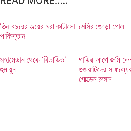
READ MORE.....
তিন বছরের জয়ের খরা কাটালো
মেসির জোড়া গোল
পাকিস্তান
মহামেডান থেকে ‘বিতাড়িত’
গাড়ির আগে জমি কেন
হুমায়ুন
গুজরাটিদের সাফল্যে
গোল্ডেন রুলস