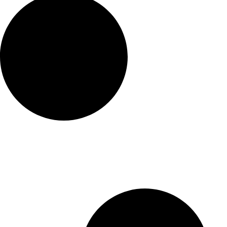
এলআইসি-র ৩১,৫০০ কোটি টাকার শেয়ার বিক্রি