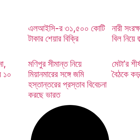
এলআইসি-র ৩১,৫০০ কোটি
নারী সংরক্
টাকার শেয়ার বিক্রি
বিল নিয়ে 
া,
মণিপুর সীমান্ত নিয়ে
মেটা’র শীর্
র ১০
মিয়ানমারের সঙ্গে জমি
বৈঠকে কড়া 
হস্তান্তরের প্রস্তাব বিবেচনা
করছে ভারত