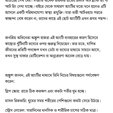
আগ্রহের শেষ নেই। সম্প্রতি অনেক তারকার হাতেই একটি স্মার্ট ব্ল্যাক রিং বা
স্মার্ট রিং দেখা যাচ্ছে। বাইরে থেকে সাধারণ আংটির মতো মনে হলেও এটি
আসলে একটি পরিধানযোগ্য স্বাস্থ্য প্রযুক্তি। যারা ভারী স্মার্টওয়াচ পরতে
স্বাচ্ছন্দ্য বোধ করেন না, তাদের কাছে এই ছোট আংটিটি এখন প্রথম পছন্দ।
জনপ্রিয় অভিনেতা অঙ্কুশ হাজরা এই আংটি ব্যবহারের কারণ হিসেবে
স্বাস্থ্যের খুঁটিনাটি তথ্যের ওপর গুরুত্ব দিয়েছেন। তার মতে, যাপিত
জীবনের প্রতিটি পদক্ষেপ যখন ডেটা বা তথ্যের মাধ্যমে সামনে আসে,
তখন সুস্থ থাকার মোটিভেশন বা অনুপ্রেরণা অনেক বেড়ে যায়।
অঙ্কুশ জানান, এই আংটির মাধ্যমে তিনি নিচের বিষয়গুলো পর্যবেক্ষণ
করেন:
স্লিপ স্কোর: রাতে ঠিক কতক্ষণ এবং কতটা গভীর ঘুম হচ্ছে।
মাসল রিকভারি: ঘুমের সময় শরীরের পেশিগুলো কতটা সেরে উঠছে।
স্ট্রেস লেভেল: সারাদিনের মানসিক ও শারীরিক চাপের সঠিক মাত্রা।