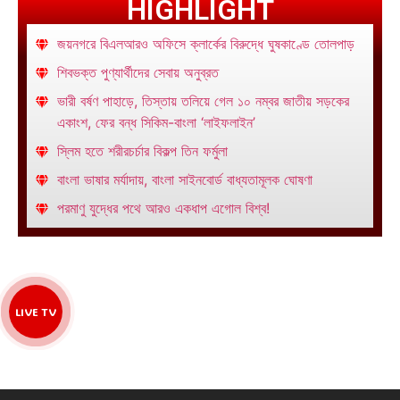
HIGHLIGHT
জয়নগরে বিএলআরও অফিসে ক্লার্কের বিরুদ্ধে ঘুষকাণ্ডে তোলপাড়
শিবভক্ত পুণ্যার্থীদের সেবায় অনুব্রত
ভারী বর্ষণ পাহাড়ে, তিস্তায় তলিয়ে গেল ১০ নম্বর জাতীয় সড়কের
একাংশ, ফের বন্ধ সিকিম-বাংলা ‘লাইফলাইন’
স্লিম হতে শরীরচর্চার বিকল্প তিন ফর্মুলা
বাংলা ভাষার মর্যাদায়, বাংলা সাইনবোর্ড বাধ্যতামূলক ঘোষণা
পরমাণু যুদ্ধের পথে আরও একধাপ এগোল বিশ্ব!
LIVE TV