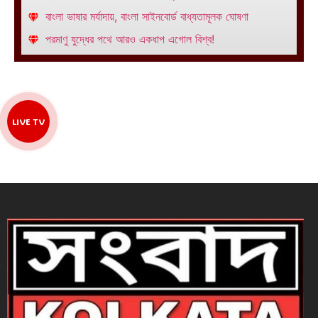
বাংলা ভাষার মর্যাদায়, বাংলা সাইনবোর্ড বাধ্যতামূলক ঘোষণা
পরমাণু যুদ্ধের পথে আরও একধাপ এগোল বিশ্ব!
LIVE TV