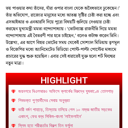
ভয় পাওয়ার কথা তাঁদের, যাঁরা ওপার বাংলা থেকে অবৈধভাবে ঢুকেছেন।’
তাঁর অভিযোগ, রাজ্যের মানুষের মধ্যে আতঙ্ক সৃষ্টির চেষ্টা করা হচ্ছে এবং
এসআইআর ও এনআরসি দিয়ে পুরো বিষয়টি গুলিয়ে দেওয়ার চেষ্টা
করছেন মুখ্যমন্ত্রী মমতা বন্দ্যোপাধ্যায়। ‘ভোটব্যাঙ্ক রাজনীতি দিয়ে মমতা
বন্দ্যোপাধ্যায় এই বৈতরণী পার হতে চাইছেন,’ বলেও কটাক্ষ করেন তিনি।
উল্লেখ্য, এর আগে বিহার ভোটের সময় থেকেই সোশ্যাল মিডিয়ায় তৃণমূল
ও বিজেপির মধ্যে অ্যানিমেটেড ভিডিয়ো পোস্ট-পাল্টা পোস্টের মাধ্যমে
প্রচারের যুদ্ধ শুরু হয়েছিল। এবার সেই ধারাতেই যুক্ত হলো শর্ট ফিল্মের
নতুন মাত্রা।
HIGHLIGHT
জয়নগরে বিএলআরও অফিসে ক্লার্কের বিরুদ্ধে ঘুষকাণ্ডে তোলপাড়
শিবভক্ত পুণ্যার্থীদের সেবায় অনুব্রত
ভারী বর্ষণ পাহাড়ে, তিস্তায় তলিয়ে গেল ১০ নম্বর জাতীয় সড়কের
একাংশ, ফের বন্ধ সিকিম-বাংলা ‘লাইফলাইন’
স্লিম হতে শরীরচর্চার বিকল্প তিন ফর্মুলা