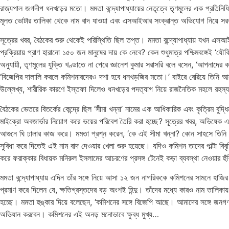
রাজ্যপাল জগদীপ ধনখড়ের মতো। মমতা বন্দ্যোপাধ্যায়ের নেতৃত্বে তৃণমূলের এক প্রতিনিধি
মূলত ভোটার তালিকা থেকে নাম বাদ যাওয়া এবং এসআইআর সংক্রান্ত অভিযোগ নিয়ে সরব হ
সূত্রের খবর, বৈঠকের শুরু থেকেই পরিস্থিতি ছিল তপ্ত। মমতা বন্দ্যোপাধ্যায় যখন এ
প্রক্রিয়ায় প্রাণ হারানো ১৫০ জন মানুষের দায় কে নেবে? কেন শুধুমাত্র পশ্চিমবঙ্গেই ‘
অনুযায়ী, তৃণমূলের যুক্তি খণ্ডাতে না পেরে জ্ঞানেশ কুমার সরাসরি বলে বসেন, ‘আপনাদে
‘বিজেপির দালালি করলে কমিশনারদেরও দশা হবে ধনখড়জির মতো।’ বাইরে বেরিয়ে তিনি 
উল্লেখ্য, শারীরিক কারণে ইস্তফা দিলেও ধনখড়ের পদত্যাগ নিয়ে রাজনৈতিক মহলে রহস্য
বৈঠকের ভেতরে বিতর্কের কেন্দ্রে ছিল ‘সীমা খন্না’ নামের এক আধিকারিক এবং কৃত্রিম ব
মাইক্রো অবজার্ভার নিয়োগ করে ভয়ের পরিবেশ তৈরি করা হচ্ছে? সূত্রের খবর, অভিষেক এব
আগুনে ঘি ঢালার কাজ করে। মমতা প্রশ্ন করেন, ‘কে এই সীমা খন্না? কোন সাহসে তিনি এআই
সুবিধা করে দিতেই এই নাম বাদ দেওয়ার খেলা শুরু হয়েছে। যদিও কমিশন তাদের পাল্টা বিবৃ
করে ফরাক্কার বিধায়ক মনিরুল ইসলামের আচরণের প্রসঙ্গ টেনেই কড়া ব্যবস্থা নেওয়ার হু
মমতা বন্দ্যোপাধ্যায় এদিন তাঁর সঙ্গে নিয়ে আসা ১২ জন নাগরিককে কমিশনের সামনে হাজ
প্রমাণ করে দিলেন যে, ক্ষতিগ্রস্তদের বড় অংশই হিন্দু। তাঁদের মধ্যে কারও নাম তালিক
হচ্ছে। মমতা হুঙ্কার দিয়ে বলেছেন, ‘কমিশনের সঙ্গে বিজেপি আছে। আমাদের সঙ্গে জনগ
অভিযান করবেন। কমিশনের এই অনড় মনোভাবে ক্ষুব্ধ মুখ্য…