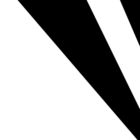
এলআইসি-র ৩১,৫০০ কোটি টাকার শেয়ার ব