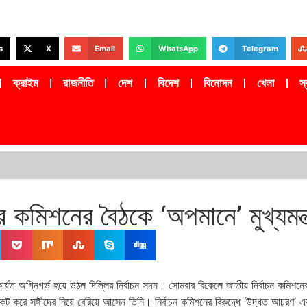
s
X
Email
WhatsApp
Telegram
ক্রাইম
রাজনীতি
দেশ
বিদেশ
বিনোদন
খেলা
স্ব
মিশনের বৈঠকে ‘অপমানে’ মুখ্যমন্ত
ই কার্যত অগ্নিগর্ভ হয়ে উঠল দিল্লির নির্বাচন সদন। সোমবার বিকেলে জাতীয় নির্বাচন ক
 বয়কট করে সঙ্গীদের নিয়ে বেরিয়ে আসেন তিনি। নির্বাচন কমিশনের বিরুদ্ধে ‘উদ্ধত আচরণ’ এবং