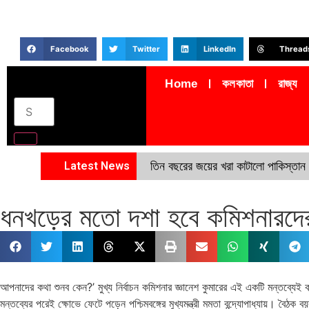
Facebook
Twitter
LinkedIn
Thread
Home
কলকাতা
রাজ্য
Latest News
তিন বছরের জয়ের খরা কাটালো পাকিস্তান
ধনখড়ের মতো দশা হবে কমিশনারদের ক
আপনাদের কথা শুনব কেন?’ মুখ্য নির্বাচন কমিশনার জ্ঞানেশ কুমারের এই একটি মন্তব্যে
মন্তব্যের পরেই ক্ষোভে ফেটে পড়েন পশ্চিমবঙ্গের মুখ্যমন্ত্রী মমতা বন্দ্যোপাধ্যায়। বৈঠক