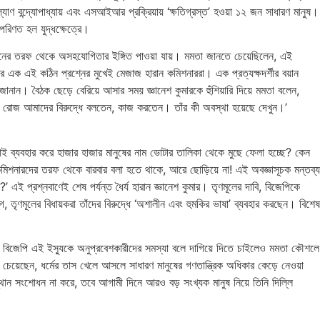
্যাণ বন্দ্যোপাধ্যায় এবং এসআইআর প্রক্রিয়ায় ‘ক্ষতিগ্রস্ত’ হওয়া ১২ জন সাধারণ মানুষ।
রিণত হল যুদ্ধক্ষেত্রে।
কমিশনের তরফ থেকে অসহযোগিতার ইঙ্গিত পাওয়া যায়। মমতা জানতে চেয়েছিলেন, এই
পর এক এই কঠিন প্রশ্নের মুখেই মেজাজ হারান কমিশনাররা। এক প্রত্যক্ষদর্শীর বয়ান
জানান। বৈঠক ছেড়ে বেরিয়ে আসার সময় জ্ঞানেশ কুমারকে হুঁশিয়ারি দিয়ে মমতা বলেন,
 রোজ আমাদের বিরুদ্ধে বলতেন, কাজ করতেন। তাঁর কী অবস্থা হয়েছে দেখুন।’
আই ব্যবহার করে হাজার হাজার মানুষের নাম ভোটার তালিকা থেকে মুছে ফেলা হচ্ছে? কেন
 কমিশনারদের তরফ থেকে বারবার বলা হতে থাকে, আরে ছোড়িয়ে না! এই অবজ্ঞাসূচক মন্তব্য
 প্রশ্নবাণেই শেষ পর্যন্ত ধৈর্য হারান জ্ঞানেশ কুমার। তৃণমূলের দাবি, বিজেপিকে
, তৃণমূলের বিধায়করা তাঁদের বিরুদ্ধে ‘অশালীন এবং হুমকির ভাষা’ ব্যবহার করছেন। বিশেষ
, বিজেপি এই ইস্যুকে অনুপ্রবেশকারীদের সমস্যা বলে দাগিয়ে দিতে চাইলেও মমতা কৌশলে
 চেয়েছেন, ধর্মের তাস খেলে আসলে সাধারণ মানুষের গণতান্ত্রিক অধিকার কেড়ে নেওয়া
্থান সংশোধন না করে, তবে আগামী দিনে আরও বড় সংখ্যক মানুষ নিয়ে তিনি দিল্লি