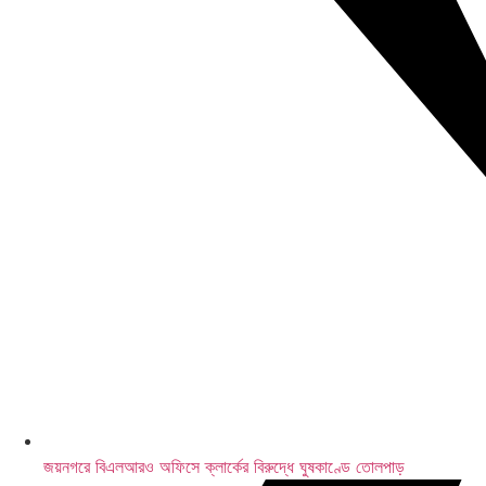
জয়নগরে বিএলআরও অফিসে ক্লার্কের বিরুদ্ধে ঘুষকাণ্ডে তোলপাড়