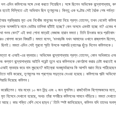
 দল এদিন কমিশনের সঙ্গে দেখা করতে গিয়েছিল। সঙ্গে ছিলেন অভিষেক বন্দ্যোপাধ্যায়, কল
তেই দিল্লিতে এই অভিযান ছিল তৃণমূলের। কিন্তু এক ঘণ্টার সেই বৈঠক শেষ পর্যন্ত প
সআইআর প্রক্রিয়ায় মৃত এবং নিখোঁজ মানুষের সংখ্যা নিয়ে প্রশ্ন তোলেন, তখন থেকেই 
যৌক্তিক অসঙ্গতি’র নামে ভোটার তালিকা ছাঁটাই হচ্ছে? কেন অসমে এমনটা হচ্ছে না? একের 
র কথা শুনব কেন?’ এই কথা শোনা মাত্রই মেজাজ হারান মমতা। তিনি চিৎকার করে প্রতিবাদ 
আরও খোলসা করেন বিষয়টি। মমতা বলেন, ‘ধনখড়জি যখন আমাদের ওখানে রাজ্যপাল ছিলেন,
 ছিলই। মমতা এদিন সেই পুরনো স্মৃতি উসকে সরাসরি চ্যালেঞ্জ ছুঁড়ে দিলেন কমিশনকে।
ুদ্ধিমত্তা বা এআই-এর ব্যবহার। অভিষেক বন্দ্যোপাধ্যায় প্রশ্ন তোলেন, কোন অধিকারে এ
ং কল্যাণ বন্দ্যোপাধ্যায় আইনি পয়েন্ট তুলে ধরে কমিশনকে কোণঠাসা করার চেষ্টা করতেই
 ব্যবহার করে নাম মুছছেন? মাইক্রো অবজৃার্ভারদের কি আপনি বরাত দিয়ে পাঠিয়েছেন?’ এই
তিতে দাবি করেছে, তৃণমূলের সব প্রশ্নের সদুত্তর দেওয়া হয়েছে। কমিশনের পাল্টা অভিযোগ
ঁশিয়ারি দিয়েছে কমিশন।
ির করেছিলেন। যার মধ্যে ১০ জন হিন্দু এবং ২ জন মুসলিম। রাজনৈতিক বিশ্লেষকদের মতে
ায় মৃত হিসেবে দেখানো হয়েছে, অথচ তাঁরা সশরীরে কমিশনের সামনে দাঁড়িয়ে। মমতা দেখাতে
ণ আছে। কার শক্তি বেশি দেখে ছাড়ব।’ তিনি স্পষ্ট জানিয়েছেন, কমিশন যদি তাদের অবস