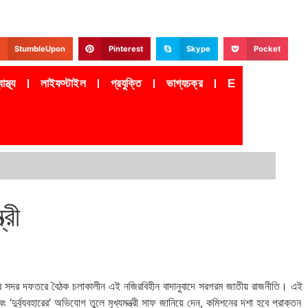
StumbleUpon
Pinterest
Skype
Pocket
াস্থ্য
লাইফস্টাইল
প্রযুক্তি
ভাগ্যচক্র
Epaper
্রী
মিশনের সদর দফতরে বৈঠক চলাকালীন এই নজিরবিহীন বাদানুবাদে সরগরম জাতীয় রাজনীতি। এই
 ‘দুর্ব্যবহারের’ অভিযোগ তুলে মুখ্যমন্ত্রী সাফ জানিয়ে দেন, কমিশনের দশা হবে প্রাক্তন