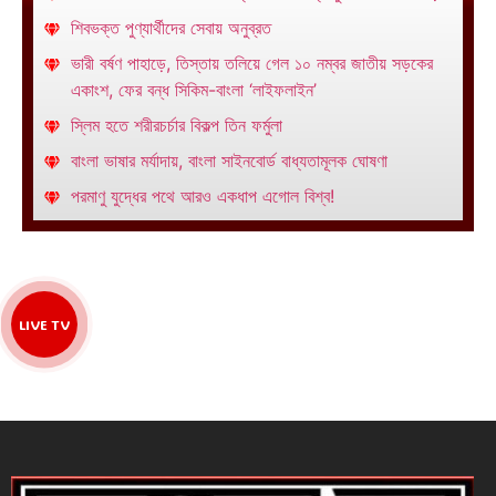
শিবভক্ত পুণ্যার্থীদের সেবায় অনুব্রত
ভারী বর্ষণ পাহাড়ে, তিস্তায় তলিয়ে গেল ১০ নম্বর জাতীয় সড়কের
একাংশ, ফের বন্ধ সিকিম-বাংলা ‘লাইফলাইন’
স্লিম হতে শরীরচর্চার বিকল্প তিন ফর্মুলা
বাংলা ভাষার মর্যাদায়, বাংলা সাইনবোর্ড বাধ্যতামূলক ঘোষণা
পরমাণু যুদ্ধের পথে আরও একধাপ এগোল বিশ্ব!
LIVE TV