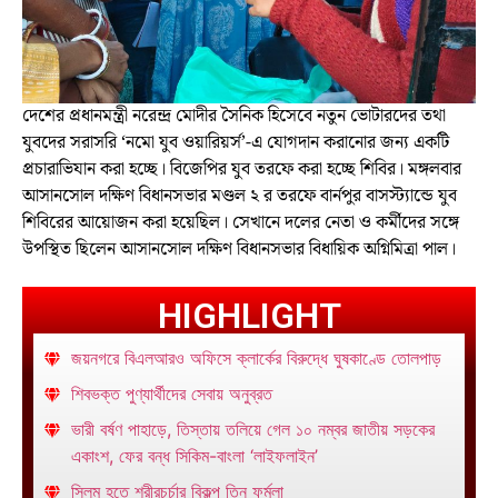
দেশের প্রধানমন্ত্রী নরেন্দ্র মোদীর সৈনিক হিসেবে নতুন ভোটারদের তথা
যুবদের সরাসরি ‘নমো যুব ওয়ারিয়র্স’-এ যোগদান করানোর জন্য একটি
প্রচারাভিযান করা হচ্ছে। বিজেপির যুব তরফে করা হচ্ছে শিবির। মঙ্গলবার
আসানসোল দক্ষিণ বিধানসভার মণ্ডল ২ র তরফে বার্নপুর বাসস্ট্যান্ডে যুব
শিবিরের আয়োজন করা হয়েছিল। সেখানে দলের নেতা ও কর্মীদের সঙ্গে
উপস্থিত ছিলেন আসানসোল দক্ষিণ বিধানসভার বিধায়িক অগ্নিমিত্রা পাল।
HIGHLIGHT
জয়নগরে বিএলআরও অফিসে ক্লার্কের বিরুদ্ধে ঘুষকাণ্ডে তোলপাড়
শিবভক্ত পুণ্যার্থীদের সেবায় অনুব্রত
ভারী বর্ষণ পাহাড়ে, তিস্তায় তলিয়ে গেল ১০ নম্বর জাতীয় সড়কের
একাংশ, ফের বন্ধ সিকিম-বাংলা ‘লাইফলাইন’
স্লিম হতে শরীরচর্চার বিকল্প তিন ফর্মুলা