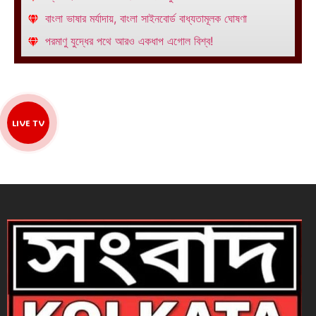
বাংলা ভাষার মর্যাদায়, বাংলা সাইনবোর্ড বাধ্যতামূলক ঘোষণা
পরমাণু যুদ্ধের পথে আরও একধাপ এগোল বিশ্ব!
LIVE TV