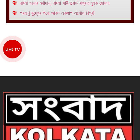
বাংলা ভাষার মর্যাদায়, বাংলা সাইনবোর্ড বাধ্যতামূলক ঘোষণা
পরমাণু যুদ্ধের পথে আরও একধাপ এগোল বিশ্ব!
LIVE TV