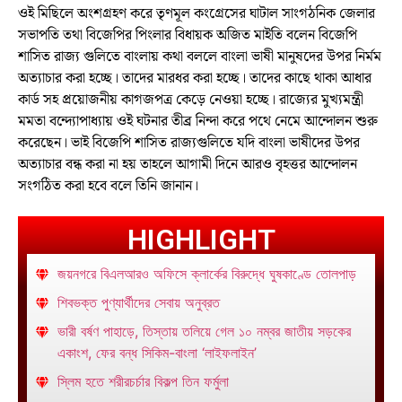
ওই মিছিলে অংশগ্রহণ করে তৃণমূল কংগ্রেসের ঘাটাল সাংগঠনিক জেলার
সভাপতি তথা বিজেপির পিংলার বিধায়ক অজিত মাইতি বলেন বিজেপি
শাসিত রাজ্য গুলিতে বাংলায় কথা বললে বাংলা ভাষী মানুষদের উপর নির্মম
অত্যাচার করা হচ্ছে। তাদের মারধর করা হচ্ছে। তাদের কাছে থাকা আধার
কার্ড সহ প্রয়োজনীয় কাগজপত্র কেড়ে নেওয়া হচ্ছে। রাজ্যের মুখ্যমন্ত্রী
মমতা বন্দ্যোপাধ্যায় ওই ঘটনার তীব্র নিন্দা করে পথে নেমে আন্দোলন শুরু
করেছেন। ভাই বিজেপি শাসিত রাজ্যগুলিতে যদি বাংলা ভাষীদের উপর
অত্যাচার বন্ধ করা না হয় তাহলে আগামী দিনে আরও বৃহত্তর আন্দোলন
সংগঠিত করা হবে বলে তিনি জানান।
HIGHLIGHT
জয়নগরে বিএলআরও অফিসে ক্লার্কের বিরুদ্ধে ঘুষকাণ্ডে তোলপাড়
শিবভক্ত পুণ্যার্থীদের সেবায় অনুব্রত
ভারী বর্ষণ পাহাড়ে, তিস্তায় তলিয়ে গেল ১০ নম্বর জাতীয় সড়কের
একাংশ, ফের বন্ধ সিকিম-বাংলা ‘লাইফলাইন’
স্লিম হতে শরীরচর্চার বিকল্প তিন ফর্মুলা