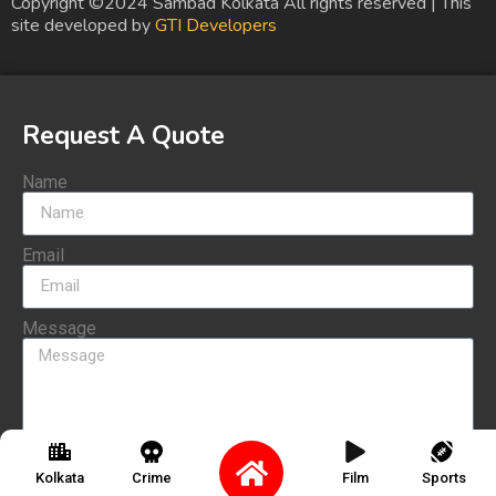
Copyright ©2024 Sambad Kolkata All rights reserved | This
site developed by
GTI Developers
Request A Quote
Name
Email
Message
Send
Kolkata
Crime
Film
Sports