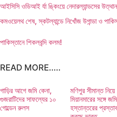
আইসিসি ওডিআই র্যা ঙ্কিংয়ে নেদারল্যান্ডসের উত্থা
কমওয়েলথ শেষ, স্কটল্যান্ডে নিখোঁজ উগান্ডা ও পাকিস
পাকিস্তানে শিকলবন্দি কলম!
READ MORE.....
গাড়ির আগে জমি কেনা,
মণিপুর সীমান্ত নিয়ে
গুজরাটিদের সাফল্যের ১০
মিয়ানমারের সঙ্গে জমি
গোল্ডেন রুলস
হস্তান্তরের প্রস্তা
করছে ভারত