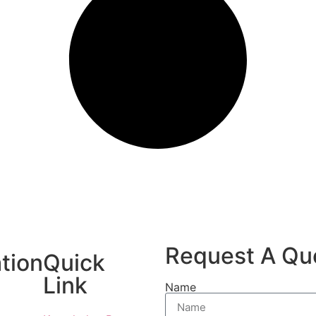
Request A Qu
tion
Quick
Link
Name