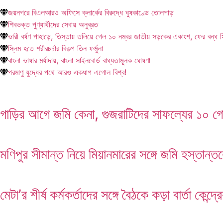
জয়নগরে বিএলআরও অফিসে ক্লার্কের বিরুদ্ধে ঘুষকাণ্ডে তোলপাড়
শিবভক্ত পুণ্যার্থীদের সেবায় অনুব্রত
ভারী বর্ষণ পাহাড়ে, তিস্তায় তলিয়ে গেল ১০ নম্বর জাতীয় সড়কের একাংশ, ফের বন্ধ 
স্লিম হতে শরীরচর্চার বিকল্প তিন ফর্মুলা
বাংলা ভাষার মর্যাদায়, বাংলা সাইনবোর্ড বাধ্যতামূলক ঘোষণা
পরমাণু যুদ্ধের পথে আরও একধাপ এগোল বিশ্ব!
গাড়ির আগে জমি কেনা, গুজরাটিদের সাফল্যের ১০ গো
মণিপুর সীমান্ত নিয়ে মিয়ানমারের সঙ্গে জমি হস্তান্
মেটা’র শীর্ষ কর্মকর্তাদের সঙ্গে বৈঠকে কড়া বার্তা কেন্দ্র