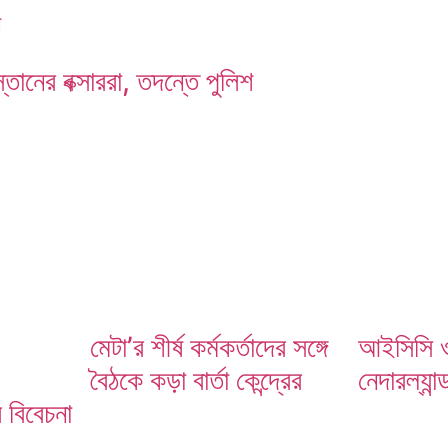
ন
্তানের বক্সাররা, তদন্তে পুলিশ
মেটা’র শীর্ষ কর্মকর্তাদের সঙ্গে
আইসিসি ওড
বৈঠকে কড়া বার্তা কেন্দ্রের
নেদারল্যান
ব বিবেচনা