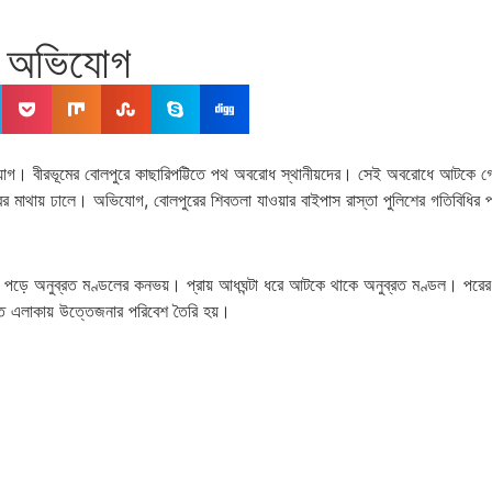
রের অভিযোগ
রের অভিযোগ। বীরভূমের বোলপুরে কাছারিপট্টিতে পথ অবরোধ স্থানীয়দের। সেই অবরোধে আটক
র মাথায় ঢালে। অভিযোগ, বোলপুরের শিবতলা যাওয়ার বাইপাস রাস্তা পুলিশের গতিবিধির প্র
ড়ে অনুব্রত মণ্ডলের কনভয়। প্রায় আধঘন্টা ধরে আটকে থাকে অনুব্রত মণ্ডল। পরের স্থ
ন্ত এলাকায় উত্তেজনার পরিবেশ তৈরি হয়।