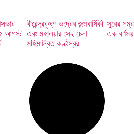
্তাব বিবেচনা করছে ভারত
হাসভার
বীরেন্দ্রকৃষ্ণ ভদ্রের জন্মবার্ষিকী
সুরের সম্
; ৫ আগস্ট
এবং মহালয়ার সেই চেনা
এক বর্ণময
ে
মহিমান্বিত কণ্ঠস্বর