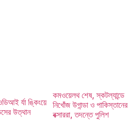
কমওয়েলথ শেষ, স্কটল্যান্ডে
িআই র্যা ঙ্কিংয়ে
নিখোঁজ উগান্ডা ও পাকিস্তানের
্ডসের উত্থান
বক্সাররা, তদন্তে পুলিশ