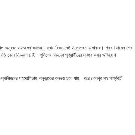
ে গেল অনুব্রত মণ্ডলের কনভয়। স্বাভাবিকভাবেই উত্তেজনা এলাকায়। শ্রাবণ মাসের শেষ
তি কোন নিয়ন্ত্রণ নেই। পুলিশের বিরুদ্ধে পুণ্যার্থীদের মারধর করার অভিযোগ।
ানীয়দের সহযোগিতায় অনুব্রতের কনভয় চলে যায়। পরে বোলপুর সহ পার্শ্ববর্তী