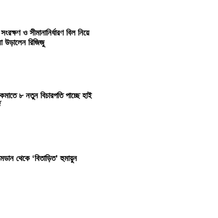
 সংরক্ষণ ও সীমানানির্ধারণ বিল নিয়ে
না উড়ালেন রিজিজু
কমাতে ৮ নতুন বিচারপতি পাচ্ছে হাই
ট
েডান থেকে ‘বিতাড়িত’ হুমায়ুন