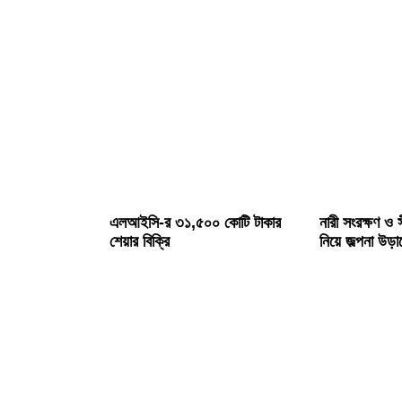
এলআইসি-র ৩১,৫০০ কোটি টাকার
নারী সংরক্ষণ ও স
শেয়ার বিক্রি
নিয়ে জল্পনা উড়া