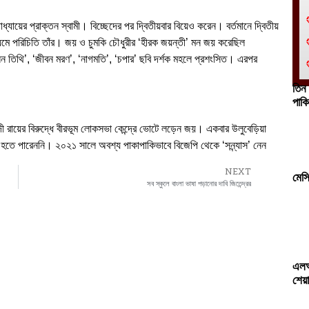
াধ্যায়ের প্রাক্তন স্বামী। বিচ্ছেদের পর দ্বিতীয়বার বিয়েও করেন। বর্তমানে দ্বিতীয়
মে পরিচিতি তাঁর। জয় ও চুমকি চৌধুরীর ‘হীরক জয়ন্তী’ মন জয় করেছিল
তিথি’, ‘জীবন মরণ’, ‘নাগমতি’, ‘চপার’ ছবি দর্শক মহলে প্রশংসিত। এরপর
তিন
পাকি
্দী রায়ের বিরুদ্ধে বীরভূম লোকসভা কেন্দ্রে ভোটে লড়েন জয়। একবার উলুবেড়িয়া
তে পারেননি। ২০২১ সালে অবশ্য পাকাপাকিভাবে বিজেপি থেকে ‘সন্ন্যাস’ নেন
NEXT
মেস
সব স্কুলে বাংলা ভাষা পড়ানোর দাবি জিতেন্দ্রর
এলআ
শেয়া