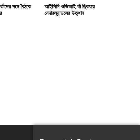
কর্তাদের সঙ্গে বৈঠকে
আইসিসি ওডিআই র্যা ঙ্কিংয়ে
ের
নেদারল্যান্ডসের উত্থান