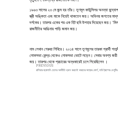
১৯৬৩ সালের ২৩ মে জন্ম হয় তাঁর। তৃণমূল কাউন্সিলর অনন্যা বন্দ্যোপ
স্ত্রী অঙ্কিতা এবং মাকে নিয়েই থাকতেন জয়। অভিনয় জগতের মাধ্য
দর্শকের। তারপর একের পর এক হিট ছবি উপহার দিয়েছেন জয়। ‘মিলন 
রাজনীতির আঙিনায় পাড়ি জমান জয়।
নাম লেখান গেরুয়া শিবিরে। ২০১৪ সালে তৃণমূলের তারকা প্রার্থী শতাব
লোকসভা কেন্দ্র থেকেও লোকসভা ভোটে লড়েন। সেবার অবশ্য জয়ী হ
জয়। তারপর থেকে প্রচারের অন্ধকারেই চলে গিয়েছিলেন ।
PREVIOUS
রাশিয়ার জ্বালানি তেলের অর্থনীতি ধ্বংস করতেই ভারতের শুল্কের কোপ’, দাবি ট্রাম্পের ডেপুটির