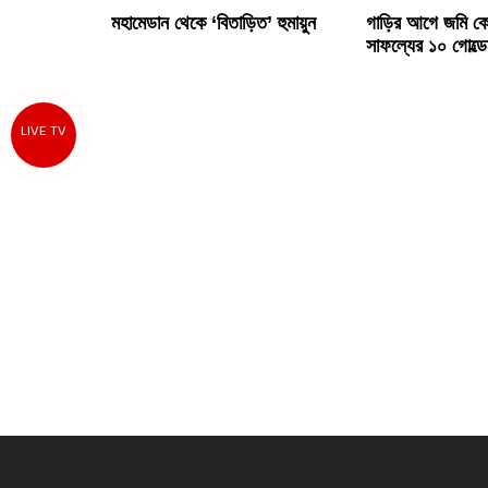
মহামেডান থেকে ‘বিতাড়িত’ হুমায়ুন
গাড়ির আগে জমি কেন
সাফল্যের ১০ গোল্ড
LIVE TV