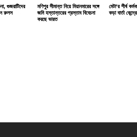
া, গুজরাটিদের
মণিপুর সীমান্ত নিয়ে মিয়ানমারের সঙ্গে
মেটা’র শীর্ষ কর্ম
েন রুলস
জমি হস্তান্তরের প্রস্তাব বিবেচনা
কড়া বার্তা কেন্দ্র
করছে ভারত