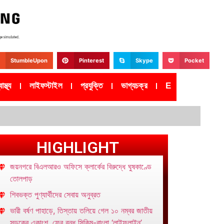
StumbleUpon
Pinterest
Skype
Pocket
াস্থ্য
লাইফস্টাইল
প্রযুক্তি
ভাগ্যচক্র
Epaper
HIGHLIGHT
জয়নগরে বিএলআরও অফিসে ক্লার্কের বিরুদ্ধে ঘুষকাণ্ডে
তোলপাড়
শিবভক্ত পুণ্যার্থীদের সেবায় অনুব্রত
ভারী বর্ষণ পাহাড়ে, তিস্তায় তলিয়ে গেল ১০ নম্বর জাতীয়
সড়কের একাংশ, ফের বন্ধ সিকিম-বাংলা ‘লাইফলাইন’