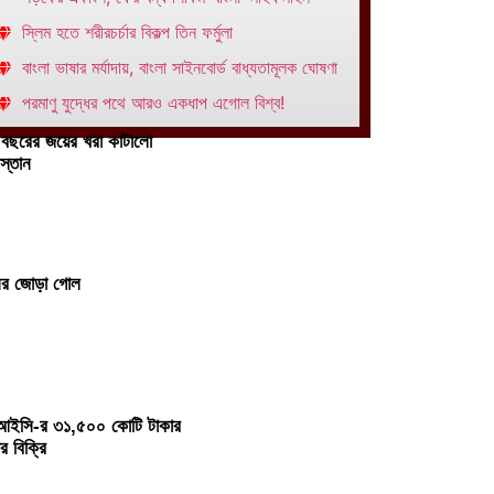
স্লিম হতে শরীরচর্চার বিকল্প তিন ফর্মুলা
বাংলা ভাষার মর্যাদায়, বাংলা সাইনবোর্ড বাধ্যতামূলক ঘোষণা
পরমাণু যুদ্ধের পথে আরও একধাপ এগোল বিশ্ব!
 বছরের জয়ের খরা কাটালো
স্তান
ির জোড়া গোল
ইসি-র ৩১,৫০০ কোটি টাকার
র বিক্রি