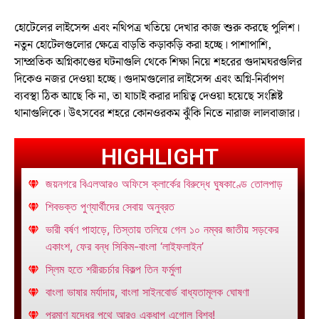
হোটেলের লাইসেন্স এবং নথিপত্র খতিয়ে দেখার কাজ শুরু করছে পুলিশ।
নতুন হোটেলগুলোর ক্ষেত্রে বাড়তি কড়াকড়ি করা হচ্ছে। পাশাপাশি,
সাম্প্রতিক অগ্নিকাণ্ডের ঘটনাগুলি থেকে শিক্ষা নিয়ে শহরের গুদামঘরগুলির
দিকেও নজর দেওয়া হচ্ছে। গুদামগুলোর লাইসেন্স এবং অগ্নি-নির্বাপণ
ব্যবস্থা ঠিক আছে কি না, তা যাচাই করার দায়িত্ব দেওয়া হয়েছে সংশ্লিষ্ট
থানাগুলিকে। উৎসবের শহরে কোনওরকম ঝুঁকি নিতে নারাজ লালবাজার।
HIGHLIGHT
জয়নগরে বিএলআরও অফিসে ক্লার্কের বিরুদ্ধে ঘুষকাণ্ডে তোলপাড়
শিবভক্ত পুণ্যার্থীদের সেবায় অনুব্রত
ভারী বর্ষণ পাহাড়ে, তিস্তায় তলিয়ে গেল ১০ নম্বর জাতীয় সড়কের
একাংশ, ফের বন্ধ সিকিম-বাংলা ‘লাইফলাইন’
স্লিম হতে শরীরচর্চার বিকল্প তিন ফর্মুলা
বাংলা ভাষার মর্যাদায়, বাংলা সাইনবোর্ড বাধ্যতামূলক ঘোষণা
পরমাণু যুদ্ধের পথে আরও একধাপ এগোল বিশ্ব!