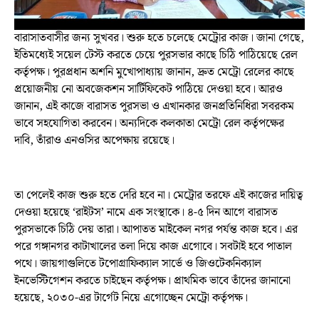
বারাসাতবাসীর জন্য সুখবর। শুরু হতে চলেছে মেট্রোর কাজ। জানা গেছে,
ইতিমধ্যেই সয়েল টেস্ট করতে চেয়ে পুরসভার কাছে চিঠি পাঠিয়েছে রেল
কর্তৃপক্ষ। পুরপ্রধান অশনি মুখোপাধ্যায় জানান, দ্রুত মেট্রো রেলের কাছে
প্রয়োজনীয় নো অবজেকশন সার্টিফিকেট পাঠিয়ে দেওয়া হবে। আরও
জানান, এই কাজে বারাসত পুরসভা ও এখানকার জনপ্রতিনিধিরা সবরকম
ভাবে সহযোগিতা করবেন। অন্যদিকে কলকাতা মেট্রো রেল কর্তৃপক্ষের
দাবি, তাঁরাও এনওসির অপেক্ষায় রয়েছে।
তা পেলেই কাজ শুরু হতে দেরি হবে না। মেট্রোর তরফে এই কাজের দায়িত্ব
দেওয়া হয়েছে ‘রাইটস’ নামে এক সংস্থাকে। ৪-৫ দিন আগে বারাসত
পুরসভাকে চিঠি দেয় তারা। আপাতত মাইকেল নগর পর্যন্ত কাজ হবে। এর
পরে গঙ্গানগর কাটাখালের তলা দিয়ে কাজ এগোবে। সবটাই হবে পাতাল
পথে। জায়গাগুলিতে টপোগ্রাফিক্যাল সার্ভে ও জিওটেকনিক্যাল
ইনভেস্টিগেশন করতে চাইছেন কর্তৃপক্ষ। প্রাথমিক ভাবে তাঁদের জানানো
হয়েছে, ২০৩০-এর টার্গেট নিয়ে এগোচ্ছেন মেট্রো কর্তৃপক্ষ।