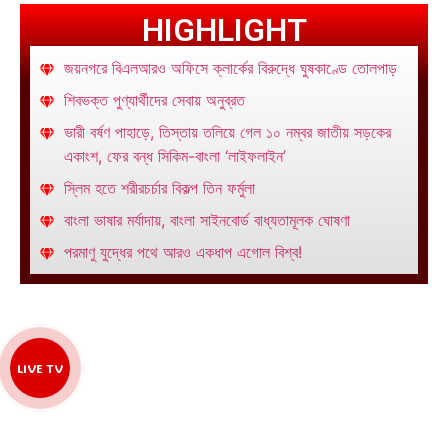
HIGHLIGHT
জয়নগরে বিএলআরও অফিসে ক্লার্কের বিরুদ্ধে ঘুষকাণ্ডে তোলপাড়
শিবভক্ত পুণ্যার্থীদের সেবায় অনুব্রত
ভারী বর্ষণ পাহাড়ে, তিস্তায় তলিয়ে গেল ১০ নম্বর জাতীয় সড়কের
একাংশ, ফের বন্ধ সিকিম-বাংলা ‘লাইফলাইন’
স্লিম হতে শরীরচর্চার বিকল্প তিন ফর্মুলা
বাংলা ভাষার মর্যাদায়, বাংলা সাইনবোর্ড বাধ্যতামূলক ঘোষণা
পরমাণু যুদ্ধের পথে আরও একধাপ এগোল বিশ্ব!
LIVE TV