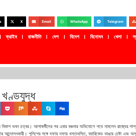
s
X
Email
WhatsApp
Telegram
ক্রাইম
রাজনীতি
দেশ
বিদেশ
বিনোদন
খেলা
স্ব
খণ্ডযুদ্ধ
েকের বিকাশ ভবন চত্বর। আশাকর্মীদের পর এবার বঞ্চনার অভিযোগে পথে নামলেন রাজ্যের পার্শ
াজার আন্দোলনকারী। পুলিশের সঙ্গে দফায় দফায় ধস্তাধস্তি, ব্যারিকেড ভাঙার চেষ্টা 