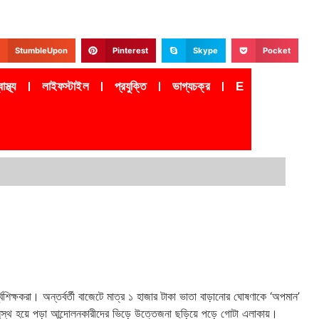
StumbleUpon
Pinterest
Skype
Pocket
াস্থ্য
লাইফস্টাইল
প্রযুক্তি
ভাগ্যচক্র
Epaper
্বশিক্ষকরা। অন্তর্বর্তী বাজেটে মাত্র ১ হাজার টাকা ভাতা বাড়ানোর ঘোষণাকে ‘অপমান’
এবং অসুস্থ হয়ে পড়া আন্দোলনকারীদের ভিড়ে উত্তেজনা ছড়িয়ে পড়ে গোটা এলাকায়।