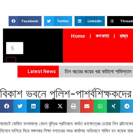
Facebook
Twitter
LinkedIn
Thread
Home
কলকাতা
রাজ্য
Latest News
তিন বছরের জয়ের খরা কাটালো পাকিস্তান
বিকাশ ভবনে পুলিশ-পার্শ্বশিক্ষকদের 
বাজেটে ঘোষিত যৎসামান্য বেতন বৃদ্ধির প্রতিবাদে কার্যত রণক্ষেত্রের চেহারা নিল সল্টল
হিসেবে দাগিয়ে দিয়ে মঙ্গলবার শিক্ষা দপ্তরের সদর কার্যালয় অভিযানে শামিল হন কয়েক হ