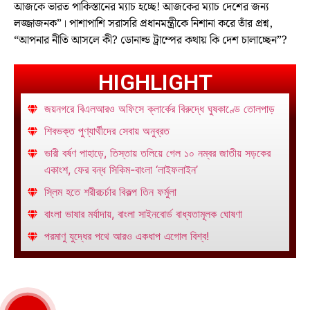
আজকে ভারত পাকিস্তানের ম্যাচ হচ্ছে! আজকের ম্যাচ দেশের জন্য
লজ্জাজনক”। পাশাপাশি সরাসরি প্রধানমন্ত্রীকে নিশানা করে তাঁর প্রশ্ন,
“আপনার নীতি আসলে কী? ডোনাল্ড ট্রাম্পের কথায় কি দেশ চালাচ্ছেন”?
HIGHLIGHT
জয়নগরে বিএলআরও অফিসে ক্লার্কের বিরুদ্ধে ঘুষকাণ্ডে তোলপাড়
শিবভক্ত পুণ্যার্থীদের সেবায় অনুব্রত
ভারী বর্ষণ পাহাড়ে, তিস্তায় তলিয়ে গেল ১০ নম্বর জাতীয় সড়কের
একাংশ, ফের বন্ধ সিকিম-বাংলা ‘লাইফলাইন’
স্লিম হতে শরীরচর্চার বিকল্প তিন ফর্মুলা
বাংলা ভাষার মর্যাদায়, বাংলা সাইনবোর্ড বাধ্যতামূলক ঘোষণা
পরমাণু যুদ্ধের পথে আরও একধাপ এগোল বিশ্ব!