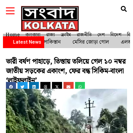
Home
কলকাতা
রাজ্য
ক্রাইম
রাজনীতি
দেশ
বিদেশ
বি
জয়ের খরা কাটালো পাকিস্তান
মেসির জোড়া গোল
এলআইসি-
Latest News
ভারী বর্ষণ পাহাড়ে, তিস্তায় তলিয়ে গেল ১০ নম্বর
জাতীয় সড়কের একাংশ, ফের বন্ধ সিকিম-বাংলা
‘লাইফলাইন’