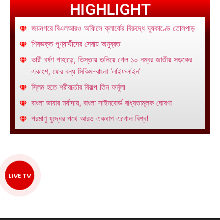
HIGHLIGHT
জয়নগরে বিএলআরও অফিসে ক্লার্কের বিরুদ্ধে ঘুষকাণ্ডে তোলপাড়
শিবভক্ত পুণ্যার্থীদের সেবায় অনুব্রত
ভারী বর্ষণ পাহাড়ে, তিস্তায় তলিয়ে গেল ১০ নম্বর জাতীয় সড়কের
একাংশ, ফের বন্ধ সিকিম-বাংলা ‘লাইফলাইন’
স্লিম হতে শরীরচর্চার বিকল্প তিন ফর্মুলা
বাংলা ভাষার মর্যাদায়, বাংলা সাইনবোর্ড বাধ্যতামূলক ঘোষণা
পরমাণু যুদ্ধের পথে আরও একধাপ এগোল বিশ্ব!
LIVE TV