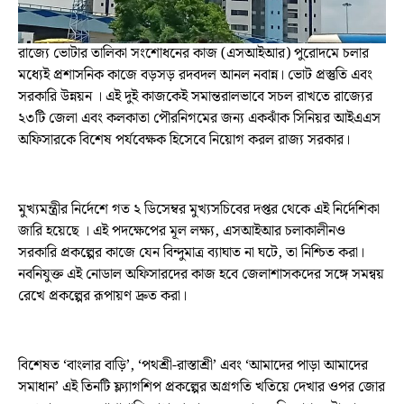
রাজ্যে ভোটার তালিকা সংশোধনের কাজ (এসআইআর) পুরোদমে চলার
মধ্যেই প্রশাসনিক কাজে বড়সড় রদবদল আনল নবান্ন। ভোট প্রস্তুতি এবং
সরকারি উন্নয়ন । এই দুই কাজকেই সমান্তরালভাবে সচল রাখতে রাজ্যের
২৩টি জেলা এবং কলকাতা পৌরনিগমের জন্য একঝাঁক সিনিয়র আইএএস
অফিসারকে বিশেষ পর্যবেক্ষক হিসেবে নিয়োগ করল রাজ্য সরকার।
মুখ্যমন্ত্রীর নির্দেশে গত ২ ডিসেম্বর মুখ্যসচিবের দপ্তর থেকে এই নির্দেশিকা
জারি হয়েছে । এই পদক্ষেপের মূল লক্ষ্য, এসআইআর চলাকালীনও
সরকারি প্রকল্পের কাজে যেন বিন্দুমাত্র ব্যাঘাত না ঘটে, তা নিশ্চিত করা।
নবনিযুক্ত এই নোডাল অফিসারদের কাজ হবে জেলাশাসকদের সঙ্গে সমন্বয়
রেখে প্রকল্পের রূপায়ণ দ্রুত করা।
বিশেষত ‘বাংলার বাড়ি’, ‘পথশ্রী-রাস্তাশ্রী’ এবং ‘আমাদের পাড়া আমাদের
সমাধান’ এই তিনটি ফ্ল্যাগশিপ প্রকল্পের অগ্রগতি খতিয়ে দেখার ওপর জোর