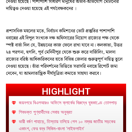
দেওয়া হয়েছে। পাশাপাশি সাধারণ মানুষের অভাব-অভিযোগ মেটানোর
দায়িত্বও দেওয়া হয়েছে এই পর্যবেক্ষকদের ।
প্রশাসনিক মহলের মতে, নির্বাচন কমিশনের ভোট প্রস্তুতির পাশাপাশি
নবান্নের এই বিপুল সংখ্যক দক্ষ অফিসারের নিয়োগ রাজ্যের পক্ষ থেকে
স্পষ্ট বার্তা দিল যে, উন্নয়নের কাজ ফেলে রাখা যাবে না। কলকাতা, উত্তর
২৪ পরগনা, হুগলি, পূর্ব মেদিনীপুর থেকে শুরু করে দার্জিলিং, মালদা
রাজ্যের বরিষ্ঠ আধিকারিকদের হাতে বিভিন্ন জেলার গুরুত্বপূর্ণ দায়িত্ব তুলে
দেওয়া হয়েছে। তাঁরা পরিদর্শনের ভিত্তিতে সরাসরি নবান্নে রিপোর্ট জমা
দেবেন, যা আমলাতান্ত্রিক দীর্ঘসূত্রিতা কমাতে সাহায্য করবে।
HIGHLIGHT
জয়নগরে বিএলআরও অফিসে ক্লার্কের বিরুদ্ধে ঘুষকাণ্ডে তোলপাড়
শিবভক্ত পুণ্যার্থীদের সেবায় অনুব্রত
ভারী বর্ষণ পাহাড়ে, তিস্তায় তলিয়ে গেল ১০ নম্বর জাতীয় সড়কের
একাংশ, ফের বন্ধ সিকিম-বাংলা ‘লাইফলাইন’