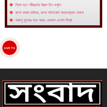
স্লিম হতে শরীরচর্চার বিকল্প তিন ফর্মুলা
বাংলা ভাষার মর্যাদায়, বাংলা সাইনবোর্ড বাধ্যতামূলক ঘোষণা
পরমাণু যুদ্ধের পথে আরও একধাপ এগোল বিশ্ব!
LIVE TV