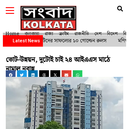
Home
কলকাতা
রাজ্য
ক্রাইম
রাজনীতি
দেশ
বিদেশ
বি
 জমি কেনা, গুজরাটিদের সাফল্যের ১০ গোল্ডেন রুলস
মণিপুর 
Latest News
ভোট-উন্নয়ন, দুটোই চাই ২৪ আইএএস মাঠে
নামাল নবান্ন