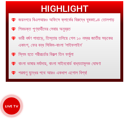
HIGHLIGHT
জয়নগরে বিএলআরও অফিসে ক্লার্কের বিরুদ্ধে ঘুষকাণ্ডে তোলপাড়
শিবভক্ত পুণ্যার্থীদের সেবায় অনুব্রত
ভারী বর্ষণ পাহাড়ে, তিস্তায় তলিয়ে গেল ১০ নম্বর জাতীয় সড়কের
একাংশ, ফের বন্ধ সিকিম-বাংলা ‘লাইফলাইন’
স্লিম হতে শরীরচর্চার বিকল্প তিন ফর্মুলা
বাংলা ভাষার মর্যাদায়, বাংলা সাইনবোর্ড বাধ্যতামূলক ঘোষণা
পরমাণু যুদ্ধের পথে আরও একধাপ এগোল বিশ্ব!
LIVE TV