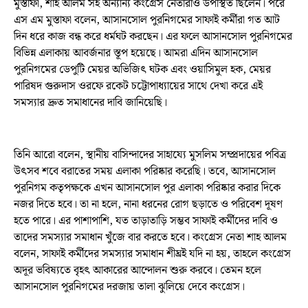
মুস্তাফা, শাহ আলম সহ অন্যান্য কংগ্রেস নেতারাও উপস্থিত ছিলেন। পরে
এস এম মুস্তাফা বলেন, আসানসোল পুরনিগমের সাফাই কর্মীরা গত আট
দিন ধরে কাজ বন্ধ করে ধর্মঘট করছেন। এর ফলে আসানসোল পুরনিগমের
বিভিন্ন এলাকায় আবর্জনার স্তূপ হয়েছে। আমরা এদিন আসানসোল
পুরনিগমের ডেপুটি মেয়র অভিজিৎ ঘটক এবং ওয়াসিমুল হক, মেয়র
পারিষদ গুরুদাস ওরফে রকেট চট্টোপাধ্যায়ের সাথে দেখা করে এই
সমস্যার দ্রুত সমাধানের দাবি জানিয়েছি।
তিনি আরো বলেন, স্থানীয় বাসিন্দাদের সাহায্যে মুসলিম সম্প্রদায়ের পবিত্র
উৎসব শবে বরাতের সময় এলাকা পরিষ্কার করেছি। তবে, আসানসোল
পুরনিগম কতৃপক্ষকে এখন আসানসোল পুর এলাকা পরিষ্কার করার দিকে
নজর দিতে হবে। তা না হলে, নানা ধরনের রোগ ছড়াতে ও পরিবেশ দূষণ
হতে পারে। এর পাশাপাশি, যত তাড়াতাড়ি সম্ভব সাফাই কর্মীদের দাবি ও
তাদের সমস্যার সমাধান খুঁজে বার করতে হবে। কংগ্রেস নেতা শাহ আলম
বলেন, সাফাই কর্মীদের সমস্যার সমাধান শীঘ্রই যদি না হয়, তাহলে কংগ্রেস
অদূর ভবিষ্যতে বৃহৎ আকারের আন্দোলন শুরু করবে। তেমন হলে
আসানসোল পুরনিগমের দরজায় তালা ঝুলিয়ে দেবে কংগ্রেস।