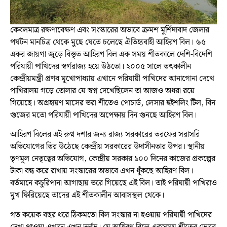
কেবলমাত্র রক্ষণাবেক্ষণ এবং সংস্কারের অভাবে ক্রমশ মুর্শিদাবাদ জেলার
পর্যটন মানচিত্র থেকে মুছে যেতে চলেছে ঐতিহ্যবাহী আহিরণ বিল। ৬৫
একর জায়গা জুড়ে বিস্তৃত আহিরণ বিল এক সময় শীতকালে দেশি-বিদেশি
পরিযায়ী পাখিদের স্বর্গরাজ্য হয়ে উঠতো। ২০০৫ সালে তৎকালীন
কেন্দ্রীয়মন্ত্রী প্রণব মুখোপাধ্যায় এখানে পরিযায়ী পাখিদের আনাগোনা দেখে
পাখিরালয় গড়ে তোলার যে স্বপ্ন দেখেছিলেন তা আজও অধরা রয়ে
গিয়েছে। অগ্রহায়ণ মাসের ভরা শীতেও পোচার্ড, লেসার হুইশলিং টিল, বিন
গুজের মতো পরিযায়ী পাখিদের অপেক্ষায় দিন গুনছে আহিরণ বিল।
আহিরণ বিলের এই রুগ্ন দশার জন্য রাজ্য সরকারের তরফের সরাসরি
অভিযোগের তির উঠেছে কেন্দ্রীয় সরকারের উদাসীনতার উপর। স্থানীয়
তৃণমূল নেতৃত্বের অভিযোগ, কেন্দ্রীয় সরকার ১০০ দিনের কাজের প্রকল্পের
টাকা বন্ধ করে রাখায় সংস্কারের অভাবে এখন ধুঁকছে আহিরণ বিল।
বর্তমানে কচুরিপানা আগাছায় ভরে গিয়েছে এই বিল। তাই পরিযায়ী পাখিরাও
মুখ ফিরিয়েছে তাদের এই শীতকালীন আবাসস্থল থেকে।
গত কয়েক বছর ধরে ঠিকমতো বিল সংস্কার না হওয়ায় পরিযায়ী পাখিদের