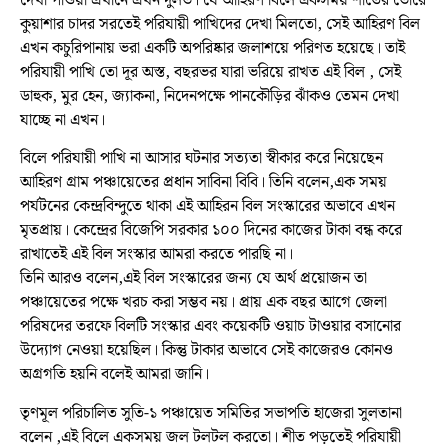
দেখা পাওয়া এখানে এখন দুর্লভ। যে আহিরণ বিলে একসময় শীতের ভোরে
কুয়াশার চাদর সরতেই পরিযায়ী পাখিদের দেখা মিলতো, সেই আহিরণ বিল
এখন কচুরিপানায় ভরা একটি অপরিষ্কার জলাশয়ে পরিণত হয়েছে। তাই
পরিযায়ী পাখি তো দূর অস্ত, বছরভর যারা ভরিয়ে রাখত এই বিল , সেই
ডাহুক, মুর হেন, জ্যাকনা, নিদেনপক্ষে পানকৌড়ির ঝাঁকও তেমন দেখা
যাচ্ছে না এখন।
বিলে পরিযায়ী পাখি না আসার ঘটনার সত্যতা স্বীকার করে নিয়েছেন
আহিরণ গ্রাম পঞ্চায়েতের প্রধান সাবিনা বিবি। তিনি বলেন,এক সময়
পর্যটনের কেন্দ্রবিন্দুতে থাকা এই আহিরন বিল সংস্কারের অভাবে এখন
মৃতপ্রায়। কেন্দ্রের বিজেপি সরকার ১০০ দিনের কাজের টাকা বন্ধ করে
রাখাতেই এই বিল সংস্কার আমরা করতে পারছি না।
তিনি আরও বলেন,এই বিল সংস্কারের জন্য যে অর্থ প্রয়োজন তা
পঞ্চায়েতের পক্ষে খরচ করা সম্ভব নয়। প্রায় এক বছর আগে জেলা
পরিষদের তরফে বিলটি সংস্কার এবং কয়েকটি ওয়াচ টাওয়ার বসানোর
উদ্যোগ নেওয়া হয়েছিল। কিন্তু টাকার অভাবে সেই কাজেরও কোনও
অগ্রগতি হয়নি বলেই আমরা জানি।
তৃণমূল পরিচালিত সুতি-১ পঞ্চায়েত সমিতির সভাপতি হাজেরা সুলতানা
বলেন ,এই বিলে একসময় জল টলটল করতো। শীত পড়তেই পরিযায়ী