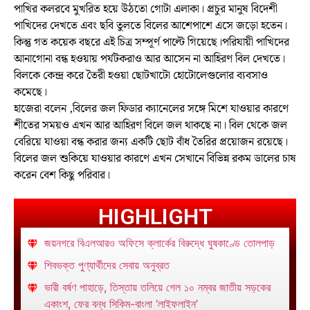
পাখির কলরবে মুখরিত হয়ে উঠতো গোটা এলাকা। প্রচুর মানুষ বিদেশী
পাখিদের দেখতে এবং ছবি তুলতে বিলের আশেপাশে এসে জড়ো হতেন।
কিন্তু গত কয়েক বছরে এই চিত্র সম্পূর্ণ পাল্টে গিয়েছে।পরিযায়ী পাখিদের
আনাগোনা বন্ধ হওয়ায় পর্যটকরাও আর আসেন না আহিরণ বিল দেখতে।
বিলকে কেন্দ্র করে তৈরী হওয়া ছোটখাটো হোটোলেগুলোর ব্যবসাও
কমেছে।
হাজেরা বলেন ,বিলের জল ফিডার ক্যানেলের সঙ্গে মিশে যাওয়ার কারণে
শীতের সময়ও এখন আর আহিরণ বিলে জল থাকছে না। বিল থেকে জল
বেরিয়ে যাওয়া বন্ধ করার জন্য একটি ছোট বাঁধ তৈরির প্রয়োজন রয়েছে।
বিলের জল শুকিয়ে যাওয়ার কারণে এখন সেখানে বিভিন্ন রকম ডালের চাষ
করেন বেশ কিছু পরিবার।
HIGHLIGHT
জয়নগরে বিএলআরও অফিসে ক্লার্কের বিরুদ্ধে ঘুষকাণ্ডে তোলপাড়
শিবভক্ত পুণ্যার্থীদের সেবায় অনুব্রত
ভারী বর্ষণ পাহাড়ে, তিস্তায় তলিয়ে গেল ১০ নম্বর জাতীয় সড়কের
একাংশ, ফের বন্ধ সিকিম-বাংলা ‘লাইফলাইন’