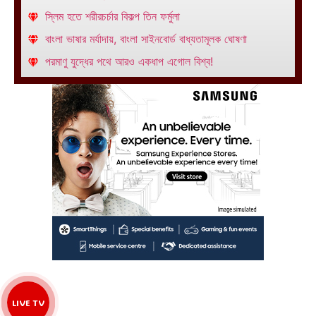
স্লিম হতে শরীরচর্চার বিকল্প তিন ফর্মুলা
বাংলা ভাষার মর্যাদায়, বাংলা সাইনবোর্ড বাধ্যতামূলক ঘোষণা
পরমাণু যুদ্ধের পথে আরও একধাপ এগোল বিশ্ব!
LIVE TV