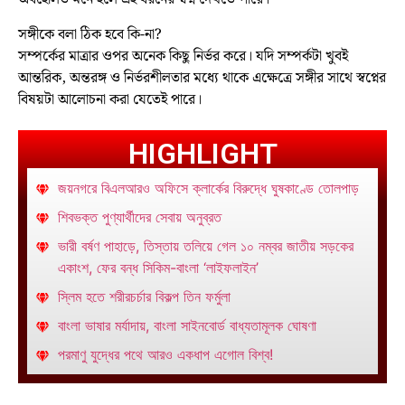
সঙ্গীকে বলা ঠিক হবে কি-না?
সম্পর্কের মাত্রার ওপর অনেক কিছু নির্ভর করে। যদি সম্পর্কটা খুবই
আন্তরিক, অন্তরঙ্গ ও নির্ভরশীলতার মধ্যে থাকে এক্ষেত্রে সঙ্গীর সাথে স্বপ্নের
বিষয়টা আলোচনা করা যেতেই পারে।
HIGHLIGHT
জয়নগরে বিএলআরও অফিসে ক্লার্কের বিরুদ্ধে ঘুষকাণ্ডে তোলপাড়
শিবভক্ত পুণ্যার্থীদের সেবায় অনুব্রত
ভারী বর্ষণ পাহাড়ে, তিস্তায় তলিয়ে গেল ১০ নম্বর জাতীয় সড়কের
একাংশ, ফের বন্ধ সিকিম-বাংলা ‘লাইফলাইন’
স্লিম হতে শরীরচর্চার বিকল্প তিন ফর্মুলা
বাংলা ভাষার মর্যাদায়, বাংলা সাইনবোর্ড বাধ্যতামূলক ঘোষণা
পরমাণু যুদ্ধের পথে আরও একধাপ এগোল বিশ্ব!