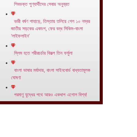
শিবভক্ত পুণ্যার্থীদের সেবায় অনুব্রত
ভারী বর্ষণ পাহাড়ে, তিস্তায় তলিয়ে গেল ১০ নম্বর
জাতীয় সড়কের একাংশ, ফের বন্ধ সিকিম-বাংলা
‘লাইফলাইন’
স্লিম হতে শরীরচর্চার বিকল্প তিন ফর্মুলা
বাংলা ভাষার মর্যাদায়, বাংলা সাইনবোর্ড বাধ্যতামূলক
ঘোষণা
পরমাণু যুদ্ধের পথে আরও একধাপ এগোল বিশ্ব!