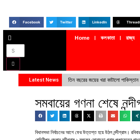
Facebook
Twitter
LinkedIn
Thread
Home
কলকাতা
রাজ্য
Latest News
তিন বছরের জয়ের খরা কাটালো পাকিস্তান
সমবায়ের গণনা শেষে নন্দী
বিধানসভা নির্বাচনের আগে ফের উত্তপ্ত হয়ে উঠল নন্দীগ্রাম। রবিবার
মেদিনীপুর জেলার নন্দীগ্রাম ১ ব্লকের সোনাচুড়া গ্রাম পঞ্চায়েতের গাং