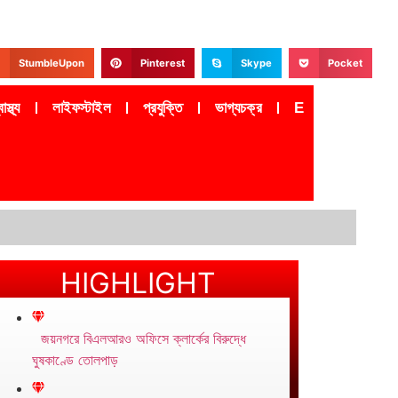
StumbleUpon
Pinterest
Skype
Pocket
াস্থ্য
লাইফস্টাইল
প্রযুক্তি
ভাগ্যচক্র
Epaper
HIGHLIGHT
জয়নগরে বিএলআরও অফিসে ক্লার্কের বিরুদ্ধে
ঘুষকাণ্ডে তোলপাড়