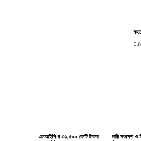
মহাম
এলআইসি-র ৩১,৫০০ কোটি টাকার
নারী সংরক্ষণ ও স