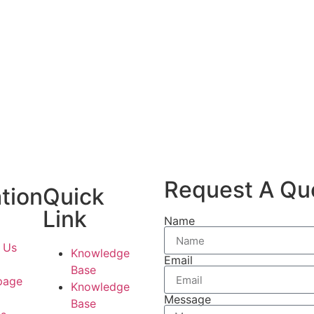
Request A Qu
tion
Quick
Link
Name
 Us
Knowledge
Email
Base
page
Knowledge
Message
Base