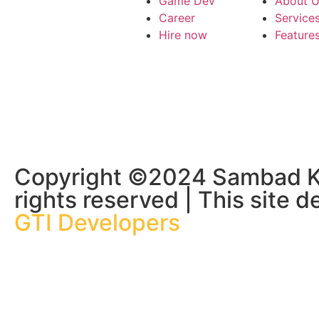
Game Dev
About 
Career
Service
Hire now
Feature
Copyright ©2024 Sambad Ko
rights reserved | This site 
GTI Developers