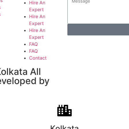
Us
Hire An
s
Expert
s
Hire An
Expert
Hire An
Expert
FAQ
FAQ
Contact
lkata All
developed by
Kolkata