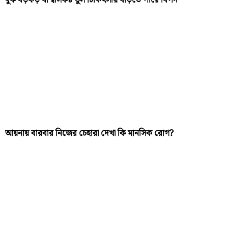
বুক ধড়ফড় বা শ্বাসকষ্ট ভুল চিকিৎসায় বাড়তে পারে বিপদ
আয়নায় বারবার নিজের চেহারা দেখা কি মানসিক রোগ?