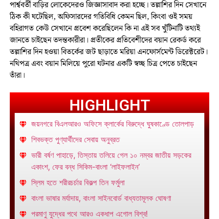
পার্শ্ববর্তী বাড়ির লোকেদেরও জিজ্ঞাসাবাদ করা হচ্ছে। তল্লাশির দিন সেখানে
ঠিক কী ঘটেছিল, অফিসারদের গতিবিধি কেমন ছিল, কিংবা ওই সময়
বহিরাগত কেউ সেখানে প্রবেশ করেছিলেন কি না এই সব খুঁটিনাটি তথ্যই
জানতে চাইছেন তদন্তকারীরা। প্রতীকের প্রতিবেশীদের বয়ান রেকর্ড করে
তল্লাশির দিন হওয়া বিতর্কের জট ছাড়াতে মরিয়া এনফোর্সমেন্ট ডিরেক্টরেট।
নথিপত্র এবং বয়ান মিলিয়ে পুরো ঘটনার একটি স্বচ্ছ চিত্র পেতে চাইছেন
তাঁরা।
HIGHLIGHT
জয়নগরে বিএলআরও অফিসে ক্লার্কের বিরুদ্ধে ঘুষকাণ্ডে তোলপাড়
শিবভক্ত পুণ্যার্থীদের সেবায় অনুব্রত
ভারী বর্ষণ পাহাড়ে, তিস্তায় তলিয়ে গেল ১০ নম্বর জাতীয় সড়কের
একাংশ, ফের বন্ধ সিকিম-বাংলা ‘লাইফলাইন’
স্লিম হতে শরীরচর্চার বিকল্প তিন ফর্মুলা
বাংলা ভাষার মর্যাদায়, বাংলা সাইনবোর্ড বাধ্যতামূলক ঘোষণা
পরমাণু যুদ্ধের পথে আরও একধাপ এগোল বিশ্ব!