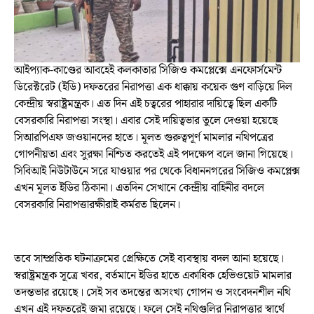
আইপ্যাক-কাণ্ডের আবহেই কলকাতার সিজিও কমপ্লেক্সে এনফোর্সমেন্ট
ডিরেক্টরেট (ইডি) দফতরের নিরাপত্তা এক ধাক্কায় কয়েক গুণ বাড়িয়ে দিল
কেন্দ্রীয় স্বরাষ্ট্রমন্ত্রক। এত দিন এই চত্বরের পাহারার দায়িত্বে ছিল একটি
বেসরকারি নিরাপত্তা সংস্থা। এবার সেই দায়িত্বভার তুলে দেওয়া হয়েছে
সিআরপিএফ জওয়ানদের হাতে। মূলত গুরুত্বপূর্ণ মামলার নথিপত্রের
গোপনীয়তা এবং সুরক্ষা নিশ্চিত করতেই এই পদক্ষেপ বলে জানা গিয়েছে।
সিবিআই নিউটাউনে সরে যাওয়ার পর থেকে বিধাননগরের সিজিও কমপ্লেক্স
এখন মূলত ইডির ঠিকানা। এতদিন সেখানে কেন্দ্রীয় বাহিনীর বদলে
বেসরকারি নিরাপত্তারক্ষীরাই কর্মরত ছিলেন।
তবে সাম্প্রতিক ঘটনাক্রমের প্রেক্ষিতে সেই ব্যবস্থায় বদল আনা হয়েছে।
স্বরাষ্ট্রমন্ত্রক সূত্রে খবর, বর্তমানে ইডির হাতে একাধিক হেভিওয়েট মামলার
তদন্তভার রয়েছে। সেই সব তদন্তের অসংখ্য গোপন ও সংবেদনশীল নথি
এখন এই দফতরেই জমা রয়েছে। ফলে সেই নথিগুলির নিরাপত্তার স্বার্থে