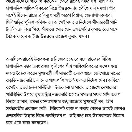
কারো সঙ্গে যোগাযোগ করতে না পেরে রাতেই সফর সঙ্গী মন্ত্রী এবং
প্রশাসনিক আধিকারিকদের নিয়ে উত্তরকন্যায় পৌঁছে যান মমতা। তাঁর
সঙ্গেই ছিলেন রাজ্যের বিদ্যুৎ মন্ত্রী অরূপ বিশ্বাস, জেলাশাসক এবং
শিলিগুড়ির পুলিশ কমিশনার। আগেই মমতার নির্দেশে সীমান্তবর্তী পানি
ট্যাংকি এলাকায় গিয়ে সীমান্তে মোতায়েন এসএসবির কমান্ডারের সঙ্গে
বৈঠক করেন আইজি উত্তরবঙ্গ রাজেশ কুমার যাদব।
অন্যদিকে রাতেই উত্তরকন্যায় নিজের চেম্বারে বসে রাজ্যের বিভিন্ন
প্রশাসনিক দপ্তর এবং রাজ্য পুলিশের শীর্ষ আধিকারিকদের সঙ্গে দফায়
দফায় বৈঠক করেন মুখ্যমন্ত্রী। সীমান্তবর্তী এলাকাগুলোতে গোয়েন্দাদের
বাড়তি নজরদারি চালানোর পাশাপাশি সতর্ক থাকার নির্দেশ দেন। অফিসে
বসেই রাতভর চলল মনিটরিং। উত্তরকন্যায় সারারাত জেগে নেপালের
পরিস্থিতির উপরে মুখ্যমন্ত্রীর নজরদারি প্রসঙ্গে মমতার সফর সঙ্গী অরূপ
বিশ্বাস জানান, মমতা বন্দ্যোপাধ্যায় শুধু রাজ্যের মুখ্যমন্ত্রী নন, তিনি
সর্বভারতীয় একজন নেত্রী। ইন্টারনেট কাজ না করায় কোনও ভাবেই কোনও
প্রশাসনিক সিদ্ধান্ত নিতে পারছিলেন না। তাই বাধ্য হয়ে উত্তরকন্যায় নিজের
ঘরে এসে কাজ করেছেন।