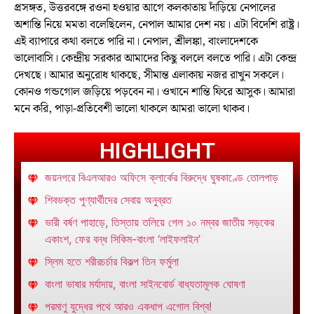
প্রসঙ্গত, উত্তরবঙ্গে রওনা হওয়ার আগে কলকাতায় দাঁড়িয়ে নেপালের
অশান্তি নিয়ে মমতা বলেছিলেন, নেপাল আমার দেশ নয়। এটা বিদেশি রাষ্ট্র।
এই ব্যাপারে কথা বলতে পারি না। নেপাল, শ্রীলঙ্কা, বাংলাদেশকে
ভালোবাসি। কেন্দ্রীয় সরকার আমাদের কিছু বললে বলতে পারি। এটা কেন্দ্র
দেখছে। আমার অনুরোধ থাকছে, সীমান্ত এলাকায় নজর রাখুন সকলে।
কোনও গন্ডগোল জড়িয়ে পড়বেন না। ওখানে শান্তি ফিরে আসুক। আমারা
মনে করি, পাড়া-প্রতিবেশী ভালো থাকলে আমরা ভালো থাকব।
HIGHLIGHT
জয়নগরে বিএলআরও অফিসে ক্লার্কের বিরুদ্ধে ঘুষকাণ্ডে তোলপাড়
শিবভক্ত পুণ্যার্থীদের সেবায় অনুব্রত
ভারী বর্ষণ পাহাড়ে, তিস্তায় তলিয়ে গেল ১০ নম্বর জাতীয় সড়কের
একাংশ, ফের বন্ধ সিকিম-বাংলা ‘লাইফলাইন’
স্লিম হতে শরীরচর্চার বিকল্প তিন ফর্মুলা
বাংলা ভাষার মর্যাদায়, বাংলা সাইনবোর্ড বাধ্যতামূলক ঘোষণা
পরমাণু যুদ্ধের পথে আরও একধাপ এগোল বিশ্ব!