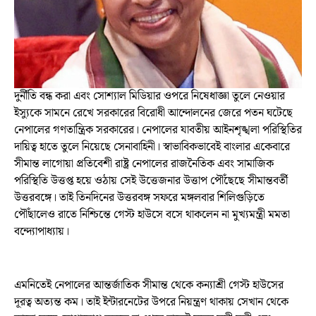
দুর্নীতি বন্ধ করা এবং সোশ্যাল মিডিয়ার ওপরে নিষেধাজ্ঞা তুলে নেওয়ার
ইস্যুকে সামনে রেখে সরকারের বিরোধী আন্দোলনের জেরে পতন ঘটেছে
নেপালের গণতান্ত্রিক সরকারের। নেপালের যাবতীয় আইনশৃঙ্খলা পরিস্থিতির
দায়িত্ব হাতে তুলে নিয়েছে সেনাবাহিনী। স্বাভাবিকভাবেই বাংলার একেবারে
সীমান্ত লাগোয়া প্রতিবেশী রাষ্ট্র নেপালের রাজনৈতিক এবং সামাজিক
পরিস্থিতি উত্তপ্ত হয়ে ওঠায় সেই উত্তেজনার উত্তাপ পৌঁছেছে সীমান্তবর্তী
উত্তরবঙ্গে। তাই তিনদিনের উত্তরবঙ্গ সফরে মঙ্গলবার শিলিগুড়িতে
পৌঁছালেও রাতে নিশ্চিন্তে গেস্ট হাউসে বসে থাকলেন না মুখ্যমন্ত্রী মমতা
বন্দ্যোপাধ্যায়।
এমনিতেই নেপালের আন্তর্জাতিক সীমান্ত থেকে কন্যাশ্রী গেস্ট হাউসের
দূরত্ব অত্যন্ত কম। তাই ইন্টারনেটের উপরে নিয়ন্ত্রণ থাকায় সেখান থেকে