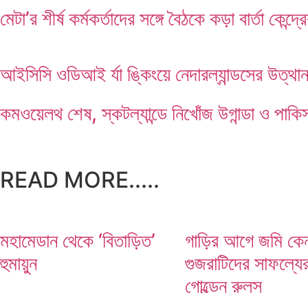
মেটা’র শীর্ষ কর্মকর্তাদের সঙ্গে বৈঠকে কড়া বার্তা কেন্দ্র
আইসিসি ওডিআই র্যা ঙ্কিংয়ে নেদারল্যান্ডসের উত্থা
কমওয়েলথ শেষ, স্কটল্যান্ডে নিখোঁজ উগান্ডা ও পাকিস
READ MORE.....
মহামেডান থেকে ‘বিতাড়িত’
গাড়ির আগে জমি কেন
হুমায়ুন
গুজরাটিদের সাফল্যে
গোল্ডেন রুলস