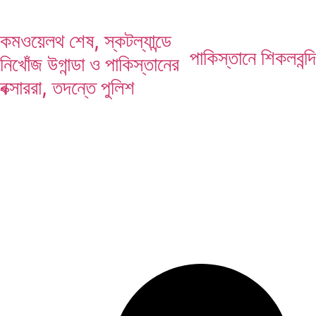
গাড়ির আগে জমি কেনা, গুজরাটিদের সাফল্যের ১০ গোল্ডেন র
কমওয়েলথ শেষ, স্কটল্যান্ডে
পাকিস্তানে শিকলবন্
নিখোঁজ উগান্ডা ও পাকিস্তানের
বক্সাররা, তদন্তে পুলিশ