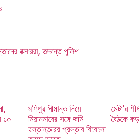
ের
ন
্তানের বক্সাররা, তদন্তে পুলিশ
া,
মণিপুর সীমান্ত নিয়ে
মেটা’র শীর্
র ১০
মিয়ানমারের সঙ্গে জমি
বৈঠকে কড়া 
হস্তান্তরের প্রস্তাব বিবেচনা