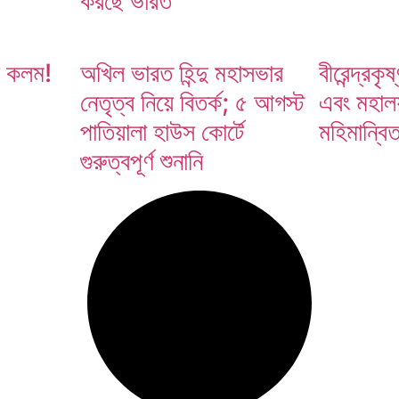
করছে ভারত
ুলস
দি কলম!
অখিল ভারত হিন্দু মহাসভার
বীরেন্দ্রকৃ
নেতৃত্ব নিয়ে বিতর্ক; ৫ আগস্ট
এবং মহালয
পাতিয়ালা হাউস কোর্টে
মহিমান্বি
গুরুত্বপূর্ণ শুনানি