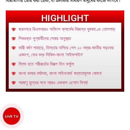
বিশ্রামাগার তৈরি করা হোক, যা এলাকার সাধারণ মানুষের কাজে লাগবে।
HIGHLIGHT
জয়নগরে বিএলআরও অফিসে ক্লার্কের বিরুদ্ধে ঘুষকাণ্ডে তোলপাড়
শিবভক্ত পুণ্যার্থীদের সেবায় অনুব্রত
ভারী বর্ষণ পাহাড়ে, তিস্তায় তলিয়ে গেল ১০ নম্বর জাতীয় সড়কের
একাংশ, ফের বন্ধ সিকিম-বাংলা ‘লাইফলাইন’
স্লিম হতে শরীরচর্চার বিকল্প তিন ফর্মুলা
বাংলা ভাষার মর্যাদায়, বাংলা সাইনবোর্ড বাধ্যতামূলক ঘোষণা
পরমাণু যুদ্ধের পথে আরও একধাপ এগোল বিশ্ব!
LIVE TV