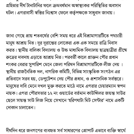
গ্ৰহিতার দীর্ঘ টানাটানির ফলে ক্রমবর্ধমান অস্বাস্থ্যকর পরিস্থিতির অবসান
ঘটল। এগরাবাসী স্বস্তির নিঃশ্বাস ফেলে কর্তৃপক্ষকে সাধুবাদ জানায়।
​জানা গেছে প্রায় শতবর্ষের বেশি সময় ধরে এই বিশ্রামাগারটিতে পথচারী
মানুষ আশ্রয় নিত। দূর দূরান্তের লোকেরা এক এক সময়ে রাত্রি নিবাস
করত। স্থানীয় বালিকা বিদ্যালয় ও উচ্চ মাধ্যমিক বিদ্যালয় ছাত্রছাত্রীরা গ্রীষ্মে
রুদ্রের দাবদাহ এড়াতে আশ্রয় নিত। পরবর্তী কালে প্রাক্তন পৌর প্রধান
শংকর বেরার সুপারিশ মেনে জেলা পরিষদ বিশ্রামাগারটিকে লীজ দেয় ।
স্থানীয় রাজনৈতিক দল, নাগরিক কমিটি, বিভিন্ন সাংস্কৃতিক সংগঠন এর
প্রতিবাদে সরব হয়, ডেপুটেশন দেয় পৌর প্রধান, ও প্রশাসনিক সর্বস্তরে।
মানুষের দাবি মেনে দখল মুক্ত করতে মাঠে নামে এগরার চেয়ারম্যান স্বপন
নায়ক। এগরা পৌরসভার ১২ নং ওয়ার্ডের বর্তমান কাউন্সিলর জয়ন্ত সাউর
ছেলে সায়ন্ত সাউ লিজ নিয়ে সেখানে ‘হরিণঘাটা মিট সেন্টার’ নামে একটি
দোকান চালাতেন।
দীর্ঘদিন ধরে জনগণের ব‍্যবহৃত সর্ব সাধারণের প্রোপার্ট এভাবে ব্যক্তি স্বার্থে