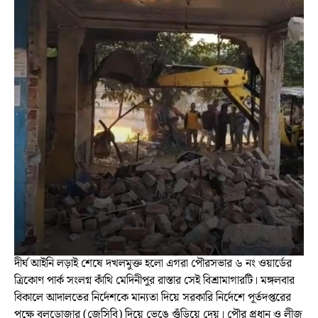
দীর্ঘ আইনি লড়াই শেষে দখলমুক্ত হলো এগরা পৌরসভার ৬ নং ওয়ার্ডের
ত্রিকোণ পার্ক সংলগ্ন কাঁথি মেদিনীপুর রাস্তার সেই বিশ্রামাগারটি। মঙ্গলবার
বিকালে আদালতের নির্দেশকে মান্যতা দিয়ে সরকারি নির্দেশে পূর্তদপ্তরের
পক্ষে বুলডোজার (জেসিবি) দিয়ে ভেঙে গুঁড়িয়ে দেয়। পৌর প্রধান ও লীজ