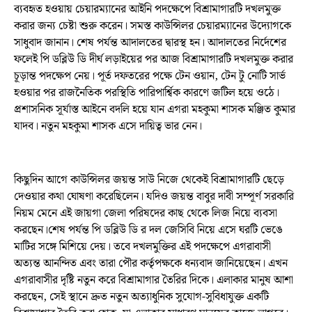
ব‍্যবহৃত হওয়ায় চেয়ারম্যানের আইনি পদক্ষেপে ​বিশ্রামাগারটি দখলমুক্ত
করার জন্য চেষ্টা শুরু করেন। সমস্ত কাউন্সিলর চেয়ারম্যানের উদ্যোগকে
সাধুবাদ জানান। শেষ পর্যন্ত আদালতের দ্বারস্থ হন। আদালতের নির্দেশের
ফলেই পি ডব্লিউ ডি দীর্ঘ লড়াইয়ের পর আজ বিশ্রামাগারটি দখলমুক্ত করার
চূড়ান্ত পদক্ষেপ নেয়। পূর্ত দফতরের পক্ষে টেন ওয়ান, টেন টু নোটি সার্ভ
হওয়ার পর রাজনৈতিক পরস্থিতি পারিপার্শ্বিক কারণে জটিল হয়ে ওঠে।
প্রশাসনিক সূর্যাস্ত আইনে বদলি হয়ে যান এগরা মহকুমা শাসক মঞ্জিত কুমার
যাদব। নতুন মহকুমা শাসক এসে দায়িত্ব ভার নেন।
কিছুদিন আগে কাউন্সিলর জয়ন্ত সাউ নিজে থেকেই বিশ্রামাগারটি ছেড়ে
দেওয়ার কথা ঘোষণা করেছিলেন। যদিও জয়ন্ত বাবুর দাবী সম্পূর্ণ সরকারি
নিয়ম মেনে এই জায়গা জেলা পরিষদের কাছ থেকে লিজ নিয়ে ব্যবসা
করছেন।শেষ পর্যন্ত পি ডব্লিউ ডি র দল জেসিবি নিয়ে এসে ঘরটি ভেঙে
মাটির সঙ্গে মিশিয়ে দেয়। তবে দখলমুক্তির এই পদক্ষেপে এগরাবাসী
অত্যন্ত আনন্দিত এবং তারা পৌর কর্তৃপক্ষকে ধন্যবাদ জানিয়েছেন। ​এখন
এগরাবাসীর দৃষ্টি নতুন করে বিশ্রামাগার তৈরির দিকে। এলাকার মানুষ আশা
করছেন, সেই স্থানে দ্রুত নতুন অত‍্যাধুনিক সুযোগ-সুবিধাযুক্ত একটি