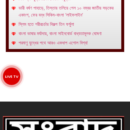
ভারী বর্ষণ পাহাড়ে, তিস্তায় তলিয়ে গেল ১০ নম্বর জাতীয় সড়কের
একাংশ, ফের বন্ধ সিকিম-বাংলা ‘লাইফলাইন’
স্লিম হতে শরীরচর্চার বিকল্প তিন ফর্মুলা
বাংলা ভাষার মর্যাদায়, বাংলা সাইনবোর্ড বাধ্যতামূলক ঘোষণা
পরমাণু যুদ্ধের পথে আরও একধাপ এগোল বিশ্ব!
LIVE TV