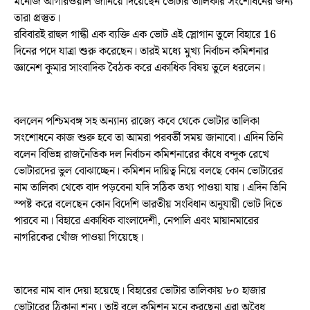
মনোজ আগারওয়াল জানিয়ে দিয়েছেন ভোটার তালিকার সংশোধনের জন্য
তারা প্রস্তুত।
রবিবারই রাহুল গান্ধী এক ব্যক্তি এক ভোট এই স্লোগান তুলে বিহারে 16
দিনের পদে যাত্রা শুরু করেছেন। তারই মধ্যে মুখ্য নির্বাচন কমিশনার
জ্ঞানেশ কুমার সাংবাদিক বৈঠক করে একাধিক বিষয় তুলে ধরলেন।
বললেন পশ্চিমবঙ্গ সহ অন্যান্য রাজ্যে কবে থেকে ভোটার তালিকা
সংশোধনে কাজ শুরু হবে তা আমরা পরবর্তী সময় জানাবো। এদিন তিনি
বলেন বিভিন্ন রাজনৈতিক দল নির্বাচন কমিশনারের কাঁধে বন্দুক রেখে
ভোটারদের ভুল বোঝাচ্ছেন। কমিশন দায়িত্ব নিয়ে বলছে কোন ভোটারের
নাম তালিকা থেকে বাদ পড়বেনা যদি সঠিক তথ্য পাওয়া যায়। এদিন তিনি
স্পষ্ট করে বলেছেন কোন বিদেশি ভারতীয় সংবিধান অনুযায়ী ভোট দিতে
পারবে না। বিহারে একাধিক বাংলাদেশী, নেপালি এবং মায়ানমারের
নাগরিকের খোঁজ পাওয়া গিয়েছে।
তাদের নাম বাদ দেয়া হয়েছে। বিহারের ভোটার তালিকায় ৮০ হাজার
ভোটারের ঠিকানা শূন্য। তাই বলে কমিশন মনে করছেনা এরা অবৈধ