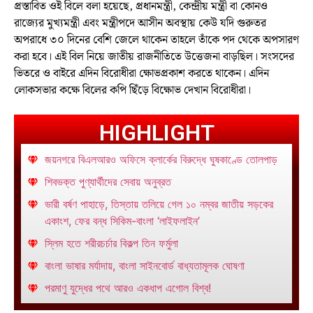
প্রস্তাবিত ওই বিলে বলা হয়েছে, প্রধানমন্ত্রী, কেন্দ্রীয় মন্ত্রী বা কোনও
রাজ্যের মুখ্যমন্ত্রী এবং মন্ত্রীপদে আসীন অবস্থায় কেউ যদি গুরুতর
অপরাধে ৩০ দিনের বেশি জেলে থাকেন তাহলে তাঁকে পদ থেকে অপসারণ
করা হবে। এই বিল নিয়ে জাতীয় রাজনীতিতে উত্তেজনা বাড়ছিল। সংসদের
ভিতরে ও বাইরে এদিন বিরোধীরা ক্ষোভপ্রকাশ করতে থাকেন। এদিন
লোকসভার কক্ষে বিলের কপি ছিঁড়ে বিক্ষোভ দেখান বিরোধীরা।
HIGHLIGHT
জয়নগরে বিএলআরও অফিসে ক্লার্কের বিরুদ্ধে ঘুষকাণ্ডে তোলপাড়
শিবভক্ত পুণ্যার্থীদের সেবায় অনুব্রত
ভারী বর্ষণ পাহাড়ে, তিস্তায় তলিয়ে গেল ১০ নম্বর জাতীয় সড়কের
একাংশ, ফের বন্ধ সিকিম-বাংলা ‘লাইফলাইন’
স্লিম হতে শরীরচর্চার বিকল্প তিন ফর্মুলা
বাংলা ভাষার মর্যাদায়, বাংলা সাইনবোর্ড বাধ্যতামূলক ঘোষণা
পরমাণু যুদ্ধের পথে আরও একধাপ এগোল বিশ্ব!