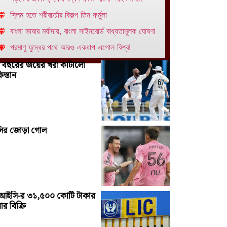
স্লিম হতে শরীরচর্চার বিকল্প তিন ফর্মুলা
বাংলা ভাষার মর্যাদায়, বাংলা সাইনবোর্ড বাধ্যতামূলক ঘোষণা
পরমাণু যুদ্ধের পথে আরও একধাপ এগোল বিশ্ব!
 বছরের জয়ের খরা কাটালো
িস্তান
সির জোড়া গোল
আইসি-র ৩১,৫০০ কোটি টাকার
ার বিক্রি