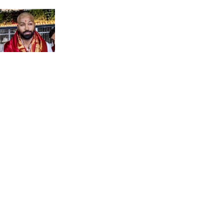
তিরুপতিতে হার্দিক
লড়াই করেও ডুরান্ড কাপে
ন লুকে বান্ধবীকে
বিপর্যয়, ওড়িশার সমলেশ্বরী
েন বেঙ্কটেশ্বর
এসসি-র কাছে হার মহামেডান
স্পোর্টিংয়ের
রের সমালোচনায়
জনগণনায় এড়ানো যাবে না ৩৩