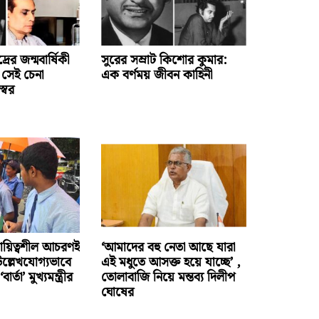
দ্রের জন্মবার্ষিকী
সুরের সম্রাট কিশোর কুমার:
 সেই চেনা
এক বর্ণময় জীবন কাহিনী
স্বর
য়িত্বশীল আচরণই
‘আমাদের বহু নেতা আছে যারা
 উল্লেখযোগ্যভাবে
এই মধুতে আসক্ত হয়ে যাচ্ছে’ ,
্তা’ মুখ্যমন্ত্রীর
তোলাবাজি নিয়ে মন্তব্য দিলীপ
ঘোষের