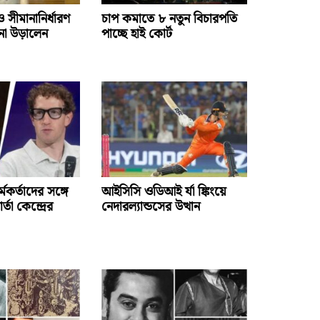
 সীমানানির্ধারণ
চাপ কমাতে ৮ নতুন বিচারপতি
পনা উড়ালেন
পাচ্ছে হাই কোর্ট
্মকর্তাদের সঙ্গে
আইসিসি ওডিআই র্যা ঙ্কিংয়ে
তা কেন্দ্রের
নেদারল্যান্ডসের উত্থান