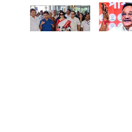
‘বাংলাদেশের ছাত্র আন্দোলনের
বিজেপি নেতা-কর্মী
আড়ালে উগ্রপন্থী শক্তি সক্রিয়
শমীকের
ছিল, সাধারণ মানুষকে বিভ্রান্ত
করা হয়েছিল , নাসরিন
ধোনির সঙ্গে অনুশীলনে মগ্ন
শুভেন্দুর আপ্তসহ