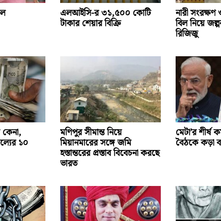
োল
এলআইসি-র ৩১,৫০০ কোটি
নারী সংরক্ষণ ও
টাকার শেয়ার বিক্রি
বিল নিয়ে জল্
রিজিজু
 কেনা,
মণিপুর সীমান্ত নিয়ে
মেটা’র শীর্ষ কর
ল্যের ১০
মিয়ানমারের সঙ্গে জমি
বৈঠকে কড়া বার্
হস্তান্তরের প্রস্তাব বিবেচনা করছে
ভারত