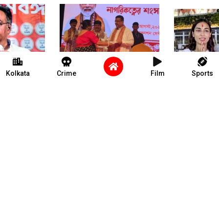
Kolkata
Crime
Film
Sports
দের হুঁশিয়ারি
ধর্মীয় অত্যাচারে বাংলাদেশ
ন্যাড়া মাথায় 
থেকে পালিয়ে আসা মানুষ
পান্ডিয়া ! নতু
পেলেন ভারতীয় নাগরিকত্ব ,
নিয়ে পুজো দিল
প্রতিশ্রুতি রক্ষা শুভেন্দুর
স্বামী মন্দিরে
ায়ক খুনে
বিজেপির ভাবমূর্তি থেকে
পূর্বতন সরকা