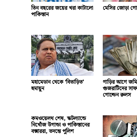
তিন বছরের জয়ের খরা কাটালো
মেসির জোড়া গ
পাকিস্তান
মহামেডান থেকে ‘বিতাড়িত’
গাড়ির আগে জমি
হুমায়ুন
গুজরাটিদের সাফ
গোল্ডেন রুলস
কমওয়েলথ শেষ, স্কটল্যান্ডে
নিখোঁজ উগান্ডা ও পাকিস্তানের
বক্সাররা, তদন্তে পুলিশ