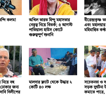
বন্দি কলম!
অখিল ভারত হিন্দু মহাসভার
বীরেন্দ্রকৃষ্ণ ভ
নেতৃত্ব নিয়ে বিতর্ক; ৫ আগস্ট
এবং মহালয়ার
পাতিয়ালা হাউস কোর্টে
মহিমান্বিত কণ্ঠ
গুরুত্বপূর্ণ শুনানি
 নিয়ে বহু
মালদার ফ্ল্যাট থেকে উদ্ধার ২
সচেতনতা ও দা
ঢোকার জন্য
কোটি ৪০ লক্ষ
সড়ক দুর্ঘটনা
দাবি দিলীপের
কমাতে পারে, ‘বার