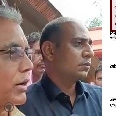
তিন
পাক
মে
এল
শেয়