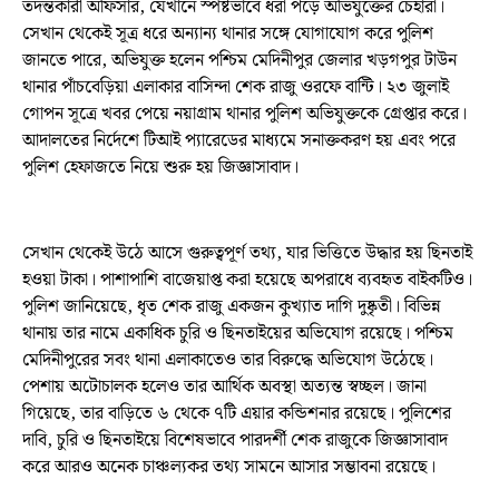
তদন্তকারী অফিসার, যেখানে স্পষ্টভাবে ধরা পড়ে অভিযুক্তের চেহারা।
সেখান থেকেই সূত্র ধরে অন্যান্য থানার সঙ্গে যোগাযোগ করে পুলিশ
জানতে পারে, অভিযুক্ত হলেন পশ্চিম মেদিনীপুর জেলার খড়গপুর টাউন
থানার পাঁচবেড়িয়া এলাকার বাসিন্দা শেক রাজু ওরফে বান্টি। ২৩ জুলাই
গোপন সূত্রে খবর পেয়ে নয়াগ্রাম থানার পুলিশ অভিযুক্তকে গ্রেপ্তার করে।
আদালতের নির্দেশে টিআই প্যারেডের মাধ্যমে সনাক্তকরণ হয় এবং পরে
পুলিশ হেফাজতে নিয়ে শুরু হয় জিজ্ঞাসাবাদ।
সেখান থেকেই উঠে আসে গুরুত্বপূর্ণ তথ্য, যার ভিত্তিতে উদ্ধার হয় ছিনতাই
হওয়া টাকা। পাশাপাশি বাজেয়াপ্ত করা হয়েছে অপরাধে ব্যবহৃত বাইকটিও।
পুলিশ জানিয়েছে, ধৃত শেক রাজু একজন কুখ্যাত দাগি দুষ্কৃতী। বিভিন্ন
থানায় তার নামে একাধিক চুরি ও ছিনতাইয়ের অভিযোগ রয়েছে। পশ্চিম
মেদিনীপুরের সবং থানা এলাকাতেও তার বিরুদ্ধে অভিযোগ উঠেছে।
পেশায় অটোচালক হলেও তার আর্থিক অবস্থা অত্যন্ত স্বচ্ছল। জানা
গিয়েছে, তার বাড়িতে ৬ থেকে ৭টি এয়ার কন্ডিশনার রয়েছে। পুলিশের
দাবি, চুরি ও ছিনতাইয়ে বিশেষভাবে পারদর্শী শেক রাজুকে জিজ্ঞাসাবাদ
করে আরও অনেক চাঞ্চল্যকর তথ্য সামনে আসার সম্ভাবনা রয়েছে।