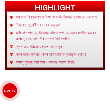
HIGHLIGHT
জয়নগরে বিএলআরও অফিসে ক্লার্কের বিরুদ্ধে ঘুষকাণ্ডে তোলপাড়
শিবভক্ত পুণ্যার্থীদের সেবায় অনুব্রত
ভারী বর্ষণ পাহাড়ে, তিস্তায় তলিয়ে গেল ১০ নম্বর জাতীয় সড়কের
একাংশ, ফের বন্ধ সিকিম-বাংলা ‘লাইফলাইন’
স্লিম হতে শরীরচর্চার বিকল্প তিন ফর্মুলা
বাংলা ভাষার মর্যাদায়, বাংলা সাইনবোর্ড বাধ্যতামূলক ঘোষণা
পরমাণু যুদ্ধের পথে আরও একধাপ এগোল বিশ্ব!
LIVE TV