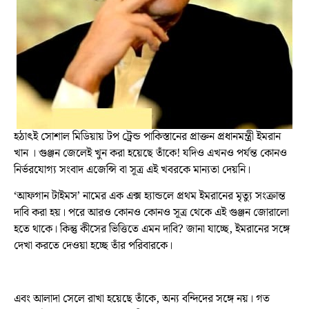
হঠাৎই সোশাল মিডিয়ায় টপ ট্রেন্ড পাকিস্তানের প্রাক্তন প্রধানমন্ত্রী ইমরান
খান । গুঞ্জন জেলেই খুন করা হয়েছে তাঁকে! যদিও এখনও পর্যন্ত কোনও
নির্ভরযোগ্য সংবাদ এজেন্সি বা সূত্র এই খবরকে মান্যতা দেয়নি।
‘আফগান টাইমস’ নামের এক এক্স হ্যান্ডলে প্রথম ইমরানের মৃত্যু সংক্রান্ত
দাবি করা হয়। পরে আরও কোনও কোনও সূত্র থেকে এই গুঞ্জন জোরালো
হতে থাকে। কিন্তু কীসের ভিত্তিতে এমন দাবি? জানা যাচ্ছে, ইমরানের সঙ্গে
দেখা করতে দেওয়া হচ্ছে তাঁর পরিবারকে।
এবং আলাদা সেলে রাখা হয়েছে তাঁকে, অন্য বন্দিদের সঙ্গে নয়। গত