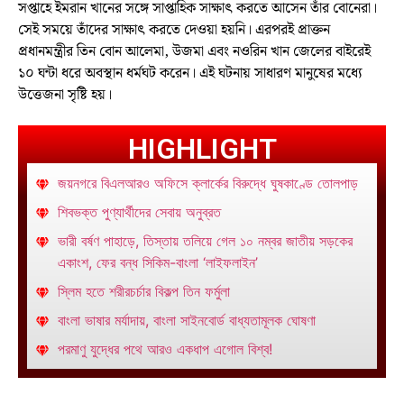
সপ্তাহে ইমরান খানের সঙ্গে সাপ্তাহিক সাক্ষাৎ করতে আসেন তাঁর বোনেরা।
সেই সময়ে তাঁদের সাক্ষাৎ করতে দেওয়া হয়নি। এরপরই প্রাক্তন
প্রধানমন্ত্রীর তিন বোন আলেমা, উজমা এবং নওরিন খান জেলের বাইরেই
১০ ঘন্টা ধরে অবস্থান ধর্মঘট করেন। এই ঘটনায় সাধারণ মানুষের মধ্যে
উত্তেজনা সৃষ্টি হয়।
HIGHLIGHT
জয়নগরে বিএলআরও অফিসে ক্লার্কের বিরুদ্ধে ঘুষকাণ্ডে তোলপাড়
শিবভক্ত পুণ্যার্থীদের সেবায় অনুব্রত
ভারী বর্ষণ পাহাড়ে, তিস্তায় তলিয়ে গেল ১০ নম্বর জাতীয় সড়কের
একাংশ, ফের বন্ধ সিকিম-বাংলা ‘লাইফলাইন’
স্লিম হতে শরীরচর্চার বিকল্প তিন ফর্মুলা
বাংলা ভাষার মর্যাদায়, বাংলা সাইনবোর্ড বাধ্যতামূলক ঘোষণা
পরমাণু যুদ্ধের পথে আরও একধাপ এগোল বিশ্ব!