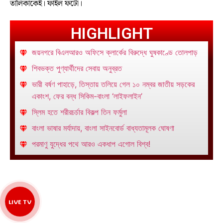
তালিকাকেই। ফাইল ফটো।
HIGHLIGHT
জয়নগরে বিএলআরও অফিসে ক্লার্কের বিরুদ্ধে ঘুষকাণ্ডে তোলপাড়
শিবভক্ত পুণ্যার্থীদের সেবায় অনুব্রত
ভারী বর্ষণ পাহাড়ে, তিস্তায় তলিয়ে গেল ১০ নম্বর জাতীয় সড়কের
একাংশ, ফের বন্ধ সিকিম-বাংলা ‘লাইফলাইন’
স্লিম হতে শরীরচর্চার বিকল্প তিন ফর্মুলা
বাংলা ভাষার মর্যাদায়, বাংলা সাইনবোর্ড বাধ্যতামূলক ঘোষণা
পরমাণু যুদ্ধের পথে আরও একধাপ এগোল বিশ্ব!
LIVE TV