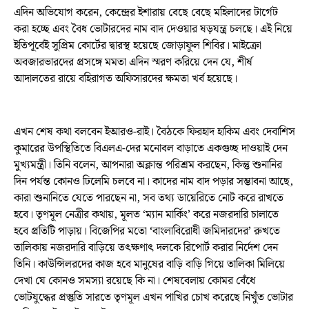
এদিন অভিযোগ করেন, কেন্দ্রের ইশারায় বেছে বেছে মহিলাদের টার্গেট
করা হচ্ছে এবং বৈধ ভোটারদের নাম বাদ দেওয়ার ষড়যন্ত্র চলছে। এই নিয়ে
ইতিপূর্বেই সুপ্রিম কোর্টের দ্বারস্থ হয়েছে জোড়াফুল শিবির। মাইক্রো
অবজারভারদের প্রসঙ্গে মমতা এদিন স্মরণ করিয়ে দেন যে, শীর্ষ
আদালতের রায়ে বহিরাগত অফিসারদের ক্ষমতা খর্ব হয়েছে।
এখন শেষ কথা বলবেন ইআরও-রাই। বৈঠকে ফিরহাদ হাকিম এবং দেবাশিস
কুমারের উপস্থিতিতে বিএলএ-দের মনোবল বাড়াতে একগুচ্ছ দাওয়াই দেন
মুখ্যমন্ত্রী। তিনি বলেন, আপনারা অক্লান্ত পরিশ্রম করছেন, কিন্তু শুনানির
দিন পর্যন্ত কোনও ঢিলেমি চলবে না। কাদের নাম বাদ পড়ার সম্ভাবনা আছে,
কারা শুনানিতে যেতে পারছেন না, সব তথ্য ডায়েরিতে নোট করে রাখতে
হবে। তৃণমূল নেত্রীর কথায়, মূলত ‘ম্যান মার্কিং’ করে নজরদারি চালাতে
হবে প্রতিটি পাড়ায়। বিজেপির মতো ‘বাংলাবিরোধী জমিদারদের’ রুখতে
তালিকায় নজরদারি বাড়িয়ে তৎক্ষণাৎ দলকে রিপোর্ট করার নির্দেশ দেন
তিনি। কাউন্সিলরদের কাজ হবে মানুষের বাড়ি বাড়ি গিয়ে তালিকা মিলিয়ে
দেখা যে কোনও সমস্যা রয়েছে কি না। শেষবেলায় কোমর বেঁধে
ভোটযুদ্ধের প্রস্তুতি সারতে তৃণমূল এখন পাখির চোখ করেছে নিখুঁত ভোটার