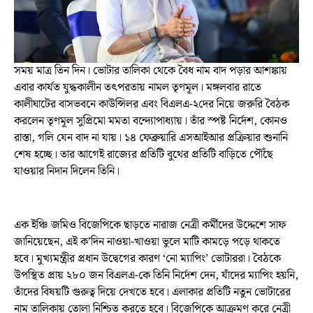
সময় মাত্র তিন দিন। ভোটার তালিকা থেকে বৈধ নাম বাদ পড়ার আশঙ্কায়
এবার কার্যত যুদ্ধকালীন তৎপরতায় নামল তৃণমূল। মঙ্গলবার রাতে
কালীঘাটের বাসভবনে কাউন্সিলর এবং বিএলএ-২দের নিয়ে জরুরি বৈঠক
করলেন তৃণমূল সুপ্রিমো মমতা বন্দ্যোপাধ্যায়। তাঁর স্পষ্ট নির্দেশ, কোনও
রাস্তা, গলি যেন বাদ না যায়। ১৪ ফেব্রুয়ারি এসআইআর প্রক্রিয়ার শুনানি
শেষ হচ্ছে। তার আগেই রাজ্যের প্রতিটি বুথের প্রতিটি বাড়িতে পৌঁছে
যাওয়ার নিদান দিলেন তিনি।
এক ইঞ্চি জমিও বিজেপিকে ছাড়তে নারাজ নেত্রী কর্মীদের উদ্দেশে সাফ
জানিয়েছেন, এই ক’দিন নাওয়া-খাওয়া ভুলে মাটি কামড়ে পড়ে থাকতে
হবে। মুখ্যমন্ত্রীর প্রধান উদ্বেগের কারণ ‘নো ম্যাপিং’ ভোটাররা। বৈঠকে
উপস্থিত প্রায় ২৮০ জন বিএলএ-কে তিনি নির্দেশ দেন, যাঁদের ম্যাপিং হয়নি,
তাঁদের বিষয়টি গুরুত্ব দিয়ে দেখতে হবে। এলাকার প্রতিটি নতুন ভোটারের
নাম তালিকায় তোলা নিশ্চিত করতে হবে। বিজেপিকে আক্রমণ করে নেত্রী