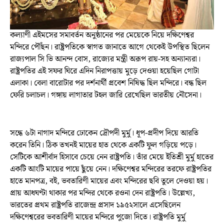
কল্যাণী এইমসের সমাবর্তন অনুষ্ঠানের পর মেয়েকে নিয়ে দক্ষিণেশ্বর
মন্দিরে পৌঁছন। রাষ্ট্রপতিকে স্বাগত জানাতে আগে থেকেই উপস্থিত ছিলেন
রাজ্যপাল সি ভি আনন্দ বোস, রাজ্যের মন্ত্রী অরূপ রায়-সহ অন্যান্যরা।
রাষ্ট্রপতির এই সফর ঘিরে এদিন নিরাপত্তায় মুড়ে দেওয়া হয়েছিল গোটা
এলাকা। বেলা বারোটার পর দর্শনার্থী প্রবেশ নিষিদ্ধ ছিল মন্দিরে। বন্ধ ছিল
ফেরি চলাচল। গঙ্গায় লাগাতার টহল জারি রেখেছিল ভারতীয় নৌসেনা।
সন্ধে ৬টা নাগাদ মন্দিরে ঢোকেন দ্রৌপদী মুর্মু। ধূপ-প্রদীপ দিয়ে আরতি
করেন তিনি। ঠিক তখনই মায়ের হাত থেকে একটি ফুল গড়িয়ে পড়ে।
সেটিকে আশীর্বাদ হিসাবে চেয়ে নেন রাষ্ট্রপতি। তাঁর মেয়ে ইতিশ্রী মুর্মু হাতের
একটি আংটি মায়ের পায়ে ছুঁয়ে নেন। দক্ষিণেশ্বর মন্দিরের তরফে রাষ্ট্রপতির
হাতে মানপত্র, বই, ভবতারিণী মায়ের এবং মন্দিরের ছবি তুলে দেওয়া হয়।
প্রায় আধঘণ্টা থাকার পর মন্দির থেকে রওনা দেন রাষ্ট্রপতি। উল্লেখ্য,
ভারতের প্রথম রাষ্ট্রপতি রাজেন্দ্র প্রসাদ ১৯৫২সালে এসেছিলেন
দক্ষিণেশ্বরের ভবতারিণী মায়ের মন্দিরে পুজো দিতে। রাষ্ট্রপতি মুর্মু