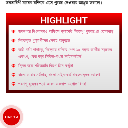
ভবতারিণী মায়ের মন্দিরে এসে পুজো দেওয়ায় আপ্লুত সকলে।
HIGHLIGHT
জয়নগরে বিএলআরও অফিসে ক্লার্কের বিরুদ্ধে ঘুষকাণ্ডে তোলপাড়
শিবভক্ত পুণ্যার্থীদের সেবায় অনুব্রত
ভারী বর্ষণ পাহাড়ে, তিস্তায় তলিয়ে গেল ১০ নম্বর জাতীয় সড়কের
একাংশ, ফের বন্ধ সিকিম-বাংলা ‘লাইফলাইন’
স্লিম হতে শরীরচর্চার বিকল্প তিন ফর্মুলা
বাংলা ভাষার মর্যাদায়, বাংলা সাইনবোর্ড বাধ্যতামূলক ঘোষণা
পরমাণু যুদ্ধের পথে আরও একধাপ এগোল বিশ্ব!
LIVE TV