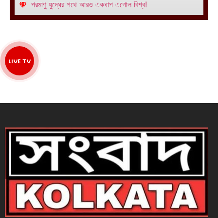
পরমাণু যুদ্ধের পথে আরও একধাপ এগোল বিশ্ব!
LIVE TV