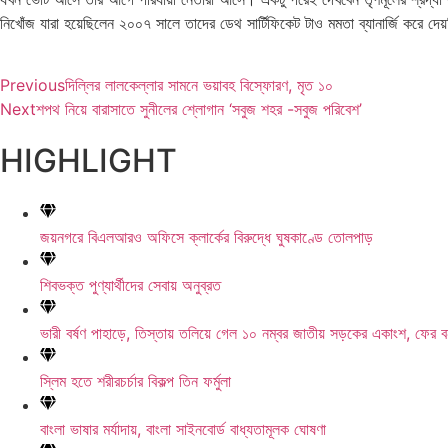
নিখোঁজ যারা হয়েছিলেন ২০০৭ সালে তাদের ডেথ সার্টিফিকেট টাও মমতা ব্যানার্জি করে দেয
Previous
দিল্লির লালকেল্লার সামনে ভয়াবহ বিস্ফোরণ, মৃত ১০
Next
শপথ নিয়ে বারাসাতে সুনীলের শ্লোগান ‘সবুজ শহর -সবুজ পরিবেশ’
HIGHLIGHT
জয়নগরে বিএলআরও অফিসে ক্লার্কের বিরুদ্ধে ঘুষকাণ্ডে তোলপাড়
শিবভক্ত পুণ্যার্থীদের সেবায় অনুব্রত
ভারী বর্ষণ পাহাড়ে, তিস্তায় তলিয়ে গেল ১০ নম্বর জাতীয় সড়কের একাংশ, ফের ব
স্লিম হতে শরীরচর্চার বিকল্প তিন ফর্মুলা
বাংলা ভাষার মর্যাদায়, বাংলা সাইনবোর্ড বাধ্যতামূলক ঘোষণা