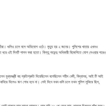
কৃতীরা। গুলিও চলে বলে অভিযোগ ওঠে। মৃত্যু হয় ২ জনের। পুলিশের খাতায় এখনও
 হাত ধরে এই দিনটি পালন করা হতো। কিন্তু শুভেন্দু অধিকারী বিজেপিতে যোগ দেওয়ার পরেও
েন মুখ্যমন্ত্রী বহু প্রতিশ্রুতি দিয়েছিলেন বলেছিলেন শহীদ বেদী, বিদ্যালয়, আই টি আই
ো বানিয়ে দিলেও ঋণ শোধ হবে না। সেই দিনে যখন গুলি চলে তখন পুলিশ লুকিয়ে ছিল,
ছর ভোট থাকবে তার আগে আসবে। আর যদি ২৬ শে হেরে যায়, তাহলে চিরতরে ঝাঁপ বন্ধ।