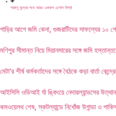
পরমাণু যুদ্ধের পথে আরও একধাপ এগোল বিশ্ব!
গাড়ির আগে জমি কেনা, গুজরাটিদের সাফল্যের ১০ গো
মণিপুর সীমান্ত নিয়ে মিয়ানমারের সঙ্গে জমি হস্তান্
মেটা’র শীর্ষ কর্মকর্তাদের সঙ্গে বৈঠকে কড়া বার্তা কেন্দ্র
আইসিসি ওডিআই র্যা ঙ্কিংয়ে নেদারল্যান্ডসের উত্থা
কমওয়েলথ শেষ, স্কটল্যান্ডে নিখোঁজ উগান্ডা ও পাকিস