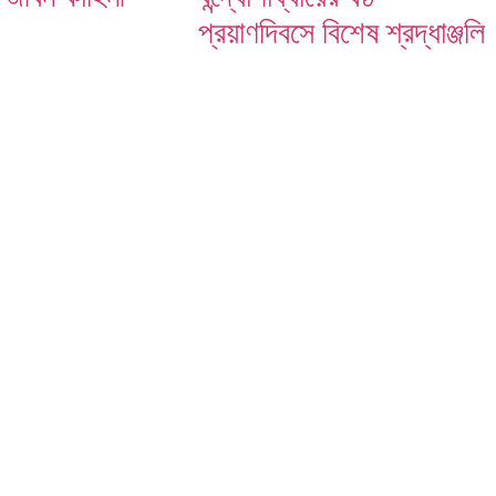
প্রয়াণদিবসে বিশেষ শ্রদ্ধাঞ্জলি