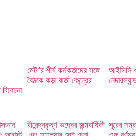
্তাব বিবেচনা করছে ভারত
মেটা’র শীর্ষ কর্মকর্তাদের সঙ্গে
আইসিসি ওড
বৈঠকে কড়া বার্তা কেন্দ্রের
নেদারল্যান
ব বিবেচনা
হাসভার
বীরেন্দ্রকৃষ্ণ ভদ্রের জন্মবার্ষিকী
সুরের সম্
; ৫ আগস্ট
এবং মহালয়ার সেই চেনা
এক বর্ণময