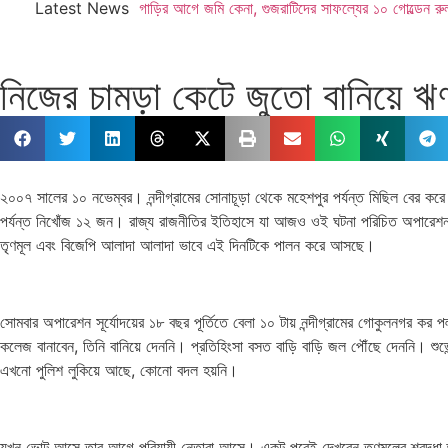
Latest News
গাড়ির আগে জমি কেনা, গুজরাটিদের সাফল্যের ১০ গোল্ডেন র
নিজের চামড়া কেটে জুতো বানিয়ে 
২০০৭ সালের ১০ নভেম্বর। নন্দীগ্রামের সোনাচূড়া থেকে মহেশপুর পর্যন্ত মিছিল বের 
পর্যন্ত নিখোঁজ ১২ জন। রাজ্য রাজনীতির ইতিহাসে যা আজও ওই ঘটনা পরিচিত অপারেশন সূর্যো
তৃণমূল এবং বিজেপি আলাদা আলাদা ভাবে এই দিনটিকে পালন করে আসছে।
সোমবার অপারেশন সূর্যোদয়ের ১৮ বছর পূর্তিতে বেলা ১০ টায় নন্দীগ্রামের গোকুলনগর কর পল
কলেজ বানাবেন, তিনি বানিয়ে দেননি। প্রতিহিংসা বসত বাড়ি বাড়ি জল পৌঁছে দেননি। শু
এখনো পুলিশ লুকিয়ে আছে, কোনো বদল হয়নি।
যখন ভোট আসে তার আগে পরিযায়ী নেতারা আসে। একটু পরেই দেখবেন তৃণমূলের শ্রদ্ধা