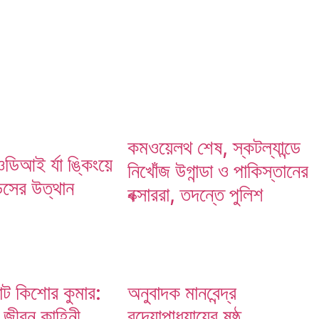
কমওয়েলথ শেষ, স্কটল্যান্ডে
িআই র্যা ঙ্কিংয়ে
নিখোঁজ উগান্ডা ও পাকিস্তানের
্ডসের উত্থান
বক্সাররা, তদন্তে পুলিশ
রাট কিশোর কুমার:
অনুবাদক মানবেন্দ্র
় জীবন কাহিনী
বন্দ্যোপাধ্যায়ের ষষ্ঠ