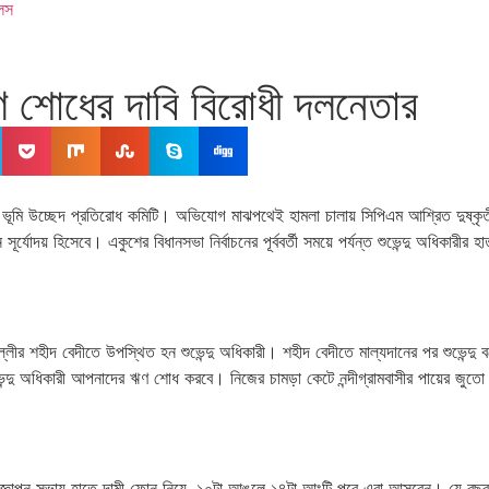
ুলস
ঋণ শোধের দাবি বিরোধী দলনেতার
করে ভূমি উচ্ছেদ প্রতিরোধ কমিটি। অভিযোগ মাঝপথেই হামলা চালায় সিপিএম আশ্রিত দুষ্
দয় হিসেবে। একুশের বিধানসভা নির্বাচনের পূর্ববর্তী সময়ে পর্যন্ত শুভেন্দু অধিকারীর
্লীর শহীদ বেদীতে উপস্থিত হন শুভেন্দু অধিকারী। শহীদ বেদীতে মাল্যদানের পর শুভেন্দু বল
ভেন্দু অধিকারী আপনাদের ঋণ শোধ করবে। নিজের চামড়া কেটে নন্দীগ্রামবাসীর পায়ের জুত
 জ্ঞাপন সভায় হাতে দামী ফোন নিয়ে, ১০টা আঙুলে ১৪টা আংটি পরে এরা আসবেন। যে ব