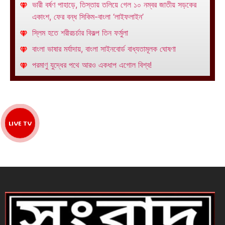
ভারী বর্ষণ পাহাড়ে, তিস্তায় তলিয়ে গেল ১০ নম্বর জাতীয় সড়কের
একাংশ, ফের বন্ধ সিকিম-বাংলা ‘লাইফলাইন’
স্লিম হতে শরীরচর্চার বিকল্প তিন ফর্মুলা
বাংলা ভাষার মর্যাদায়, বাংলা সাইনবোর্ড বাধ্যতামূলক ঘোষণা
পরমাণু যুদ্ধের পথে আরও একধাপ এগোল বিশ্ব!
LIVE TV