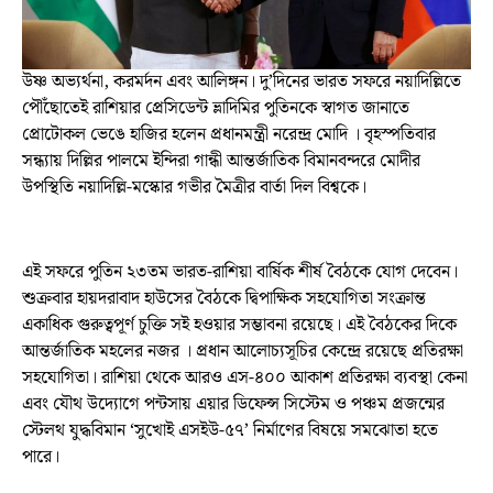
উষ্ণ অভ্যর্থনা, করমর্দন এবং আলিঙ্গন। দু’দিনের ভারত সফরে নয়াদিল্লিতে
পৌঁছোতেই রাশিয়ার প্রেসিডেন্ট ভ্লাদিমির পুতিনকে স্বাগত জানাতে
প্রোটোকল ভেঙে হাজির হলেন প্রধানমন্ত্রী নরেন্দ্র মোদি । বৃহস্পতিবার
সন্ধ্যায় দিল্লির পালমে ইন্দিরা গান্ধী আন্তর্জাতিক বিমানবন্দরে মোদীর
উপস্থিতি নয়াদিল্লি-মস্কোর গভীর মৈত্রীর বার্তা দিল বিশ্বকে।
এই সফরে পুতিন ২৩তম ভারত-রাশিয়া বার্ষিক শীর্ষ বৈঠকে যোগ দেবেন।
শুক্রবার হায়দরাবাদ হাউসের বৈঠকে দ্বিপাক্ষিক সহযোগিতা সংক্রান্ত
একাধিক গুরুত্বপূর্ণ চুক্তি সই হওয়ার সম্ভাবনা রয়েছে। এই বৈঠকের দিকে
আন্তর্জাতিক মহলের নজর । প্রধান আলোচ্যসূচির কেন্দ্রে রয়েছে প্রতিরক্ষা
সহযোগিতা। রাশিয়া থেকে আরও এস-৪০০ আকাশ প্রতিরক্ষা ব্যবস্থা কেনা
এবং যৌথ উদ্যোগে পন্টসায় এয়ার ডিফেন্স সিস্টেম ও পঞ্চম প্রজন্মের
স্টেলথ যুদ্ধবিমান ‘সুখোই এসইউ-৫৭’ নির্মাণের বিষয়ে সমঝোতা হতে
পারে।