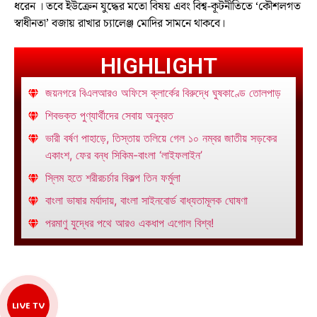
ধরেন । তবে ইউক্রেন যুদ্ধের মতো বিষয় এবং বিশ্ব-কূটনীতিতে ‘কৌশলগত
স্বাধীনতা’ বজায় রাখার চ্যালেঞ্জ মোদির সামনে থাকবে।
HIGHLIGHT
জয়নগরে বিএলআরও অফিসে ক্লার্কের বিরুদ্ধে ঘুষকাণ্ডে তোলপাড়
শিবভক্ত পুণ্যার্থীদের সেবায় অনুব্রত
ভারী বর্ষণ পাহাড়ে, তিস্তায় তলিয়ে গেল ১০ নম্বর জাতীয় সড়কের
একাংশ, ফের বন্ধ সিকিম-বাংলা ‘লাইফলাইন’
স্লিম হতে শরীরচর্চার বিকল্প তিন ফর্মুলা
বাংলা ভাষার মর্যাদায়, বাংলা সাইনবোর্ড বাধ্যতামূলক ঘোষণা
পরমাণু যুদ্ধের পথে আরও একধাপ এগোল বিশ্ব!
LIVE TV