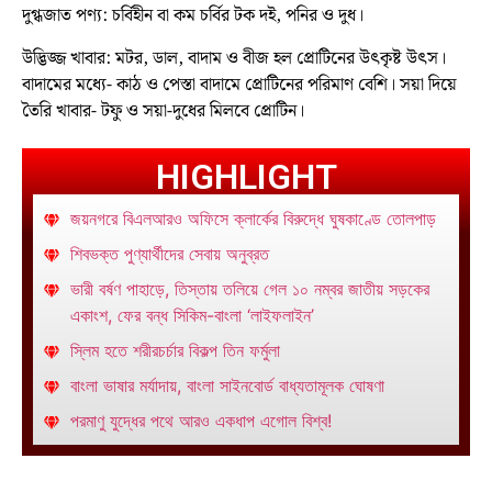
দুগ্ধজাত পণ্য: চর্বিহীন বা কম চর্বির টক দই, পনির ও দুধ।
উদ্ভিজ্জ খাবার: মটর, ডাল, বাদাম ও বীজ হল প্রোটিনের উৎকৃষ্ট উৎস।
বাদামের মধ্যে- কাঠ ও পেস্তা বাদামে প্রোটিনের পরিমাণ বেশি। সয়া দিয়ে
তৈরি খাবার- টফু ও সয়া-দুধের মিলবে প্রোটিন।
HIGHLIGHT
জয়নগরে বিএলআরও অফিসে ক্লার্কের বিরুদ্ধে ঘুষকাণ্ডে তোলপাড়
শিবভক্ত পুণ্যার্থীদের সেবায় অনুব্রত
ভারী বর্ষণ পাহাড়ে, তিস্তায় তলিয়ে গেল ১০ নম্বর জাতীয় সড়কের
একাংশ, ফের বন্ধ সিকিম-বাংলা ‘লাইফলাইন’
স্লিম হতে শরীরচর্চার বিকল্প তিন ফর্মুলা
বাংলা ভাষার মর্যাদায়, বাংলা সাইনবোর্ড বাধ্যতামূলক ঘোষণা
পরমাণু যুদ্ধের পথে আরও একধাপ এগোল বিশ্ব!