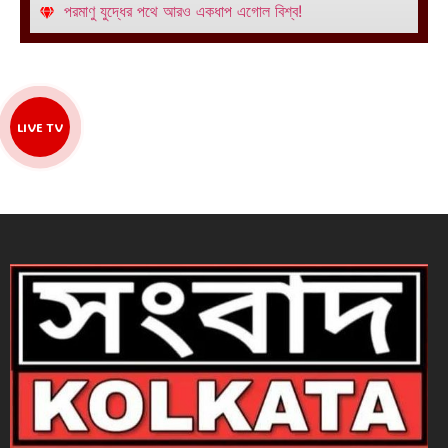
পরমাণু যুদ্ধের পথে আরও একধাপ এগোল বিশ্ব!
LIVE TV