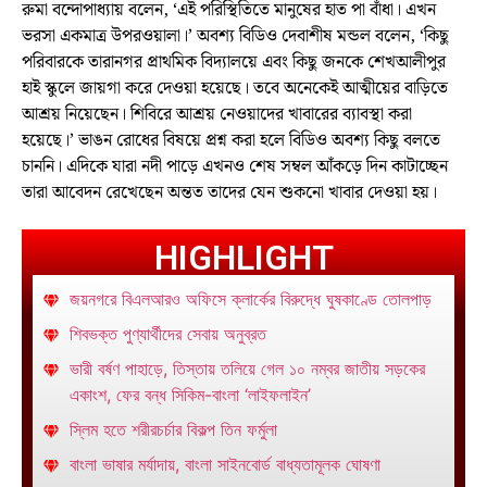
রুমা বন্দোপাধ্যায় বলেন, ‘এই পরিস্থিতিতে মানুষের হাত পা বাঁধা। এখন
ভরসা একমাত্র উপরওয়ালা।’ অবশ্য বিডিও দেবাশীষ মন্ডল বলেন, ‘কিছু
পরিবারকে তারানগর প্রাথমিক বিদ্যালয়ে এবং কিছু জনকে শেখআলীপুর
হাই স্কুলে জায়গা করে দেওয়া হয়েছে। তবে অনেকেই আত্মীয়ের বাড়িতে
আশ্রয় নিয়েছেন। শিবিরে আশ্রয় নেওয়াদের খাবারের ব্যাবস্থা করা
হয়েছে।’ ভাঙন রোধের বিষয়ে প্রশ্ন করা হলে বিডিও অবশ্য কিছু বলতে
চাননি। এদিকে যারা নদী পাড়ে এখনও শেষ সম্বল আঁকড়ে দিন কাটাচ্ছেন
তারা আবেদন রেখেছেন অন্তত তাদের যেন শুকনো খাবার দেওয়া হয়।
HIGHLIGHT
জয়নগরে বিএলআরও অফিসে ক্লার্কের বিরুদ্ধে ঘুষকাণ্ডে তোলপাড়
শিবভক্ত পুণ্যার্থীদের সেবায় অনুব্রত
ভারী বর্ষণ পাহাড়ে, তিস্তায় তলিয়ে গেল ১০ নম্বর জাতীয় সড়কের
একাংশ, ফের বন্ধ সিকিম-বাংলা ‘লাইফলাইন’
স্লিম হতে শরীরচর্চার বিকল্প তিন ফর্মুলা
বাংলা ভাষার মর্যাদায়, বাংলা সাইনবোর্ড বাধ্যতামূলক ঘোষণা