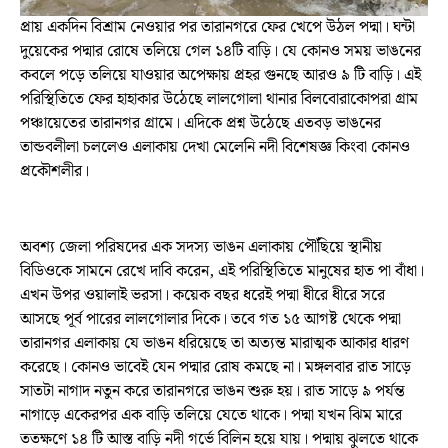
প্রায় একদিন বিশ্রাম নেওয়ার পর তারানগরে ফের খেপে উঠল পদ্মা। ঘন্টা
দুয়েকের পদ্মার রোষে তলিয়ে গেল ১৪টি বাড়ি। যে কোনও সময় ভাঙনের
কবলে পড়ে তলিয়ে যাওয়ার অপেক্ষায় প্রহর গুনছে আরও ৯ টি বাড়ি। এই
পরিস্থিতিতে ফের হাহাকার উঠেছে লালগোলা থানার বিলবোরাকোপরা গ্রাম
পঞ্চায়েতের তারানগর গ্রামে। এদিকে প্রশ্ন উঠেছে এতবড় ভাঙনের
তান্ডবলীলা চললেও এলাকায় দেখা মেলেনি নদী বিশেষজ্ঞ কিংবা কোনও
প্রকৌশলীর।
অবশ্য জেলা পরিষদের এক সদস্য ভাঙন এলাকায় পৌঁছিয়ে স্থানীয়
বিডিওকে সামনে রেখে দাবি করেন, এই পরিস্থিতিতে মানুষের হাত পা বাঁধা।
এখন উপর ওয়ালাই ভরসা। কয়েক বছর ধরেই পদ্মা ধীরে ধীরে সরে
আসছে পূর্ব পারের লালগোলার দিকে। তবে গত ১৫ আগষ্ট থেকে পদ্মা
তারানগর এলাকায় যে ভাঙন ধরিয়েছে তা অত্যন্ত মারাত্মক আকার ধারণ
করেছে। কোনও ভাবেই যেন পদ্মার রোষ কমছে না। মঙ্গলবার রাত সাড়ে
সাতটা নাগাদ নতুন করে তারানগরে ভাঙন শুরু হয়। রাত সাড়ে ৯ পর্যন্ত
নাগাড়ে একেরপর এক বাড়ি তলিয়ে যেতে থাকে। পদ্মা যখন ঝিম মারে
ততক্ষণে ১৪ টি আস্ত বাড়ি নদী গর্ভে বিলিন হয়ে যায়। পদ্মায় ঝুলতে থাকে