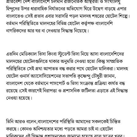
প্রতিবেশী দেশ বাংলাদেশে চলমান রাজনৈতিক অস্থিরতা ও সংখ্যালঘু
হিন্দুদের উপর ধারাবাহিক নির্যাতনের অভিযোগ ঘিরে উদ্বেগ বাড়ছে এপার
বাংলাতেও।সেই প্রভাব এবার সরাসরি পড়ল মালদহ শহরের হোটেল শিল্পে।
বর্তমান পরিস্থিতিতে মালদহের বিভিন্ন হোটেল কর্তৃপক্ষ বাংলাদেশি
নাগরিকদের আর ঘর না দেওয়ার সিদ্ধান্ত নিয়েছে।
এতদিন মেডিক্যাল ভিসা কিংবা স্টুডেন্ট ভিসা নিয়ে আসা বাংলাদেশিদের
মালদহের হোটেলগুলিতে থাকার অনুমতি দেওয়া হতো।কিন্তু সাম্প্রতিক
পরিস্থিতিতে সেই প্রথা আপাতত বন্ধ করার পথে হোটেল মালিকরা। মালদহ
হোটেল ওনার্স অ্যাসোসিয়েশনের সভাপতি কৃষ্ণেন্দু চৌধুরী জানান,
বাংলাদেশ থেকে বর্তমানে পাসপোর্ট ও ভিসা সংক্রান্ত প্রক্রিয়া কার্যত বন্ধ
রয়েছে।সেই কারণেই নিরাপত্তা ও প্রশাসনিক জটিলতা এড়াতে এই সিদ্ধান্ত
নেওয়া হয়েছে।
তিনি আরও বলেন,বাংলাদেশের পরিস্থিতি আমাদের সকলকেই চিন্তিত
করছে। কোনও অনিশ্চয়তার মধ্যে পড়তে আমরা চাই না।হোটেল
মালিকদের এই সিদ্ধান্ত প্রশাসনকেও জানানো হয়েছে বলে সূত্রের খবর।