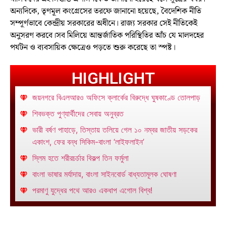
অন্যদিকে, তৃণমূল কংগ্রেসের তরফে জানানো হয়েছে, বৈদেশিক নীতি
সম্পূর্ণভাবে কেন্দ্রীয় সরকারের অধীনে। রাজ্য সরকার সেই নীতিকেই
অনুসরণ করবে।সব মিলিয়ে আন্তর্জাতিক পরিস্থিতির আঁচ যে মালদহের
পর্যটন ও ব্যবসায়িক ক্ষেত্রেও পড়তে শুরু করেছে তা স্পষ্ট।
HIGHLIGHT
জয়নগরে বিএলআরও অফিসে ক্লার্কের বিরুদ্ধে ঘুষকাণ্ডে তোলপাড়
শিবভক্ত পুণ্যার্থীদের সেবায় অনুব্রত
ভারী বর্ষণ পাহাড়ে, তিস্তায় তলিয়ে গেল ১০ নম্বর জাতীয় সড়কের
একাংশ, ফের বন্ধ সিকিম-বাংলা ‘লাইফলাইন’
স্লিম হতে শরীরচর্চার বিকল্প তিন ফর্মুলা
বাংলা ভাষার মর্যাদায়, বাংলা সাইনবোর্ড বাধ্যতামূলক ঘোষণা
পরমাণু যুদ্ধের পথে আরও একধাপ এগোল বিশ্ব!